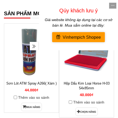
SẢN PHẨM MỚI NHẤT
Sơn Lót ATM Spray A266( Xám )
Hộp Dấu Kim Loại Horse H-03
1
54x85mm
44.000₫
40.000₫
Thêm vào so sánh
Thêm vào so sánh
MUA HÀNG
CHỌN HÀNG