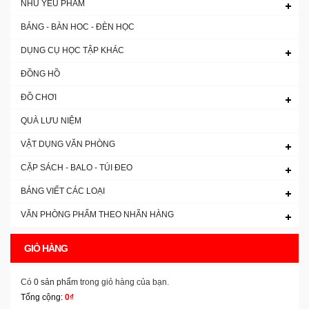
NHU YẾU PHẨM
BẢNG - BÀN HOC - ĐÈN HỌC
DỤNG CỤ HỌC TẬP KHÁC
ĐỒNG HỒ
ĐỒ CHƠI
QUÀ LƯU NIỆM
VẬT DỤNG VĂN PHÒNG
CẶP SÁCH - BALO - TÚI ĐEO
BẢNG VIẾT CÁC LOẠI
VĂN PHÒNG PHẨM THEO NHÃN HÀNG
GIỎ HÀNG
Có
0 sản phẩm
trong giỏ hàng của bạn.
Tổng cộng:
0₫