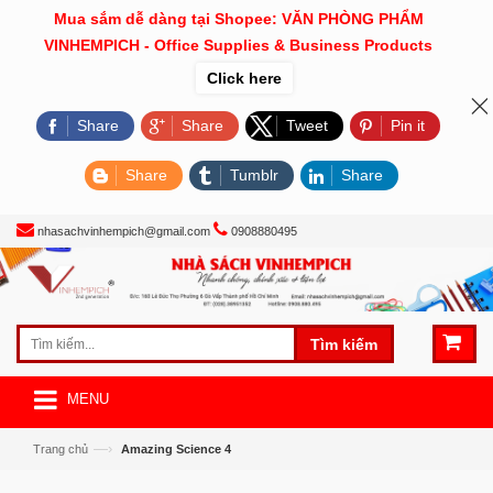
Mua sắm dễ dàng tại Shopee: VĂN PHÒNG PHẨM
VINHEMPICH - Office Supplies & Business Products
Click here
Share
Share
Tweet
Pin it
Share
Tumblr
Share
nhasachvinhempich@gmail.com
0908880495
Tìm kiếm
MENU
—›
Trang chủ
Amazing Science 4