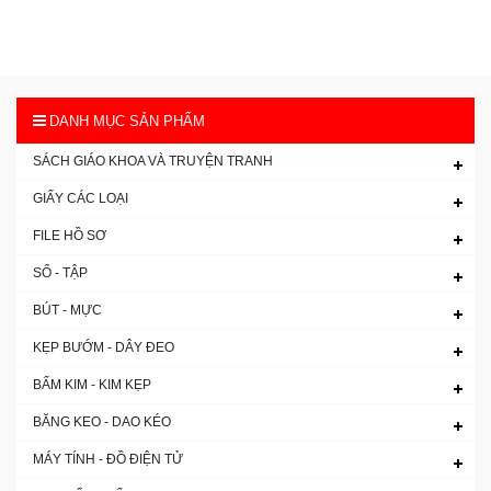
DANH MỤC SẢN PHẨM
SÁCH GIÁO KHOA VÀ TRUYỆN TRANH
GIẤY CÁC LOẠI
FILE HỒ SƠ
SỔ - TẬP
BÚT - MỰC
KẸP BƯỚM - DÂY ĐEO
BẤM KIM - KIM KẸP
BĂNG KEO - DAO KÉO
MÁY TÍNH - ĐỒ ĐIỆN TỬ