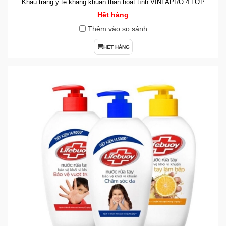
Khẩu trang y tế kháng khuẩn than hoạt tính VINFAPRO 4 LỚP
Hết hàng
Thêm vào so sánh
HẾT HÀNG