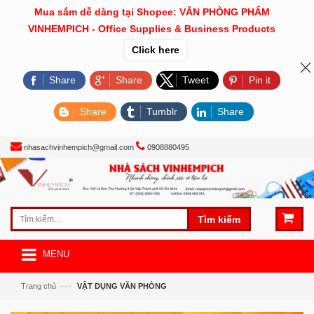
Mua sắm dễ dàng tại Shopee: VĂN PHÒNG PHẨM
VINHEMPICH - Office Supplies & Business Products
Click here
Share
Share
Tweet
Pin it
Share
Tumblr
Share
nhasachvinhempich@gmail.com
0908880495
Tìm kiếm
MENU
—›
Trang chủ
VẬT DỤNG VĂN PHÒNG