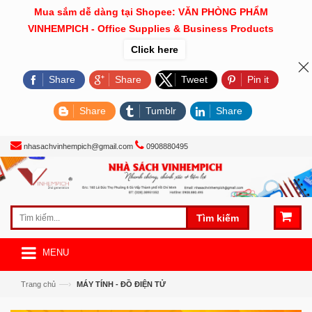
Mua sắm dễ dàng tại Shopee: VĂN PHÒNG PHẨM
VINHEMPICH - Office Supplies & Business Products
Click here
Share
Share
Tweet
Pin it
Share
Tumblr
Share
nhasachvinhempich@gmail.com
0908880495
Tìm kiếm
MENU
—›
Trang chủ
MÁY TÍNH - ĐỒ ĐIỆN TỬ