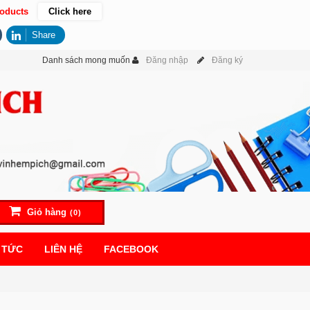
oducts
Click here
Share
Danh sách mong muốn
Đăng nhập
Đăng ký
Giỏ hàng
(0)
 TỨC
LIÊN HỆ
FACEBOOK