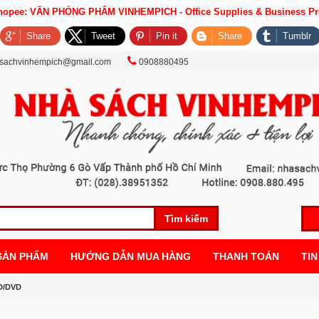
Shopee: VĂN PHÒNG PHẨM VINHEMPICH - Office Supplies & Business Pr
Share
Tweet
Pin it
Share
Tumblr
sachvinhempich@gmail.com
0908880495
Tìm kiếm
SẢN PHẨM
HƯỚNG DẪN MUA HÀNG
THANH TOÁN
TIN
CD/DVD