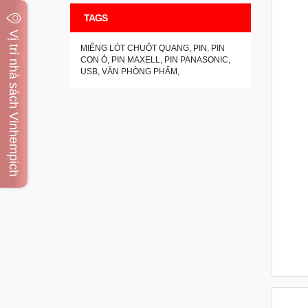
TAGS
Vị trí nhà sách Vinhempich
MIẾNG LÓT CHUỘT QUANG
,
PIN
,
PIN
CON Ó
,
PIN MAXELL
,
PIN PANASONIC
,
USB
,
VĂN PHÒNG PHẨM
,