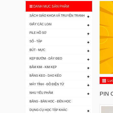
DANH MỤC SẢN PHẨM
SÁCH GIÁO KHOA VÀ TRUYỆN TRANH
GIẤY CÁC LOẠI
FILE HỒ SƠ
SỔ - TẬP
BÚT - MỰC
KẸP BƯỚM - DÂY ĐEO
BẤM KIM - KIM KẸP
BĂNG KEO - DAO KÉO
Lướ
MÁY TÍNH - ĐỒ ĐIỆN TỬ
PIN 
NHU YẾU PHẨM
BẢNG - BÀN HOC - ĐÈN HỌC
DỤNG CỤ HỌC TẬP KHÁC