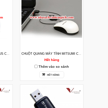
CHUỘT QUANG MÁY TÍNH GENIUS CÓ DÂY (CHÍNH HÃNG BH12T)
CHUỘT QUANG MÁY TÍNH MITSUMI CÓ DÂY USB
Hết hàng
Thêm vào so sánh
HẾT HÀNG