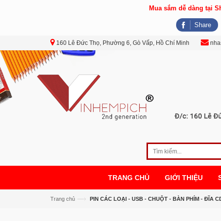
Mua sắm dễ dàng tại 
Share
160 Lê Đức Thọ, Phường 6, Gò Vấp, Hồ Chí Minh
nha
TRANG CHỦ
GIỚI THIỆU
—›
Trang chủ
PIN CÁC LOẠI - USB - CHUỘT - BÀN PHÍM - ĐĨA 