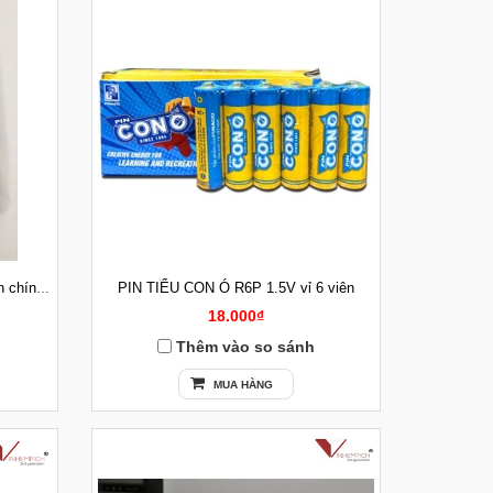
PIN TIỂU CON Ó R6P 1.5V vỉ 6 viên
Pin tiểu AA Energizer 1.5V vỉ 2 viên chính hãng Malaysia
18.000₫
Thêm vào so sánh
MUA HÀNG