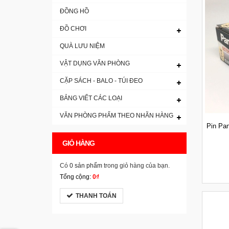
ĐỒNG HỒ
ĐỒ CHƠI
QUÀ LƯU NIỆM
VẬT DỤNG VĂN PHÒNG
CẶP SÁCH - BALO - TÚI ĐEO
BẢNG VIẾT CÁC LOẠI
VĂN PHÒNG PHẨM THEO NHÃN HÀNG
Pin Pan
GIỎ HÀNG
Có
0 sản phẩm
trong giỏ hàng của bạn.
Tổng cộng:
0₫
THANH TOÁN