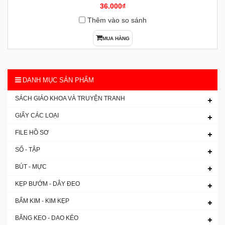
36.000₫
Thêm vào so sánh
MUA HÀNG
DANH MỤC SẢN PHẨM
SÁCH GIÁO KHOA VÀ TRUYỆN TRANH
GIẤY CÁC LOẠI
FILE HỒ SƠ
SỔ - TẬP
BÚT - MỰC
KẸP BƯỚM - DÂY ĐEO
BẤM KIM - KIM KẸP
BĂNG KEO - DAO KÉO