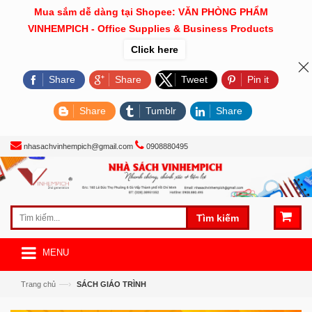
Mua sắm dễ dàng tại Shopee: VĂN PHÒNG PHẨM
VINHEMPICH - Office Supplies & Business Products
Click here
Share
Share
Tweet
Pin it
Share
Tumblr
Share
nhasachvinhempich@gmail.com
0908880495
Tìm kiếm
MENU
—›
Trang chủ
SÁCH GIÁO TRÌNH