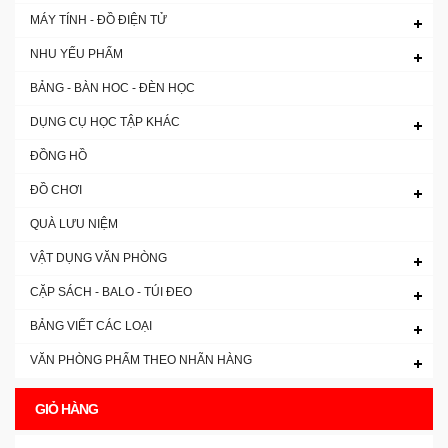
MÁY TÍNH - ĐỒ ĐIỆN TỬ
NHU YẾU PHẨM
BẢNG - BÀN HOC - ĐÈN HỌC
DỤNG CỤ HỌC TẬP KHÁC
ĐỒNG HỒ
ĐỒ CHƠI
QUÀ LƯU NIỆM
VẬT DỤNG VĂN PHÒNG
CẶP SÁCH - BALO - TÚI ĐEO
BẢNG VIẾT CÁC LOẠI
VĂN PHÒNG PHẨM THEO NHÃN HÀNG
GIỎ HÀNG