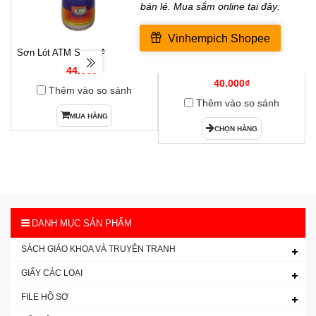
Sơn Lót ATM Spray A266( Xám )
Hộp Dấu Kim Loại Horse H-03
1
54x85mm
44.000₫
40.000₫
Thêm vào so sánh
Thêm vào so sánh
MUA HÀNG
CHỌN HÀNG
DANH MỤC SẢN PHẨM
SÁCH GIÁO KHOA VÀ TRUYỆN TRANH
GIẤY CÁC LOẠI
FILE HỒ SƠ