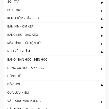
SỔ - TẬP
BÚT - MỰC
KẸP BƯỚM - DÂY ĐEO
BẤM KIM - KIM KẸP
BĂNG KEO - DAO KÉO
MÁY TÍNH - ĐỒ ĐIỆN TỬ
NHU YẾU PHẨM
BẢNG - BÀN HOC - ĐÈN HỌC
DỤNG CỤ HỌC TẬP KHÁC
ĐỒNG HỒ
ĐỒ CHƠI
QUÀ LƯU NIỆM
VẬT DỤNG VĂN PHÒNG