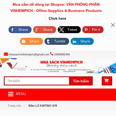
Mua sắm dễ dàng tại Shopee: VĂN PHÒNG PHẨM
VINHEMPICH - Office Supplies & Business Products
Click here
Share
Share
Tweet
Pin it
Share
Tumblr
Share
nhasachvinhempich@gmail.com
0908880495
Tìm kiếm
MENU
—›
Trang chủ
Bấm Lỗ KWTRIO 978