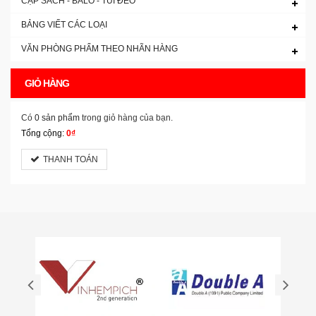
CẶP SÁCH - BALO - TÚI ĐEO
BẢNG VIẾT CÁC LOẠI
VĂN PHÒNG PHẨM THEO NHÃN HÀNG
GIỎ HÀNG
Có
0 sản phẩm
trong giỏ hàng của bạn.
Tổng cộng:
0₫
THANH TOÁN