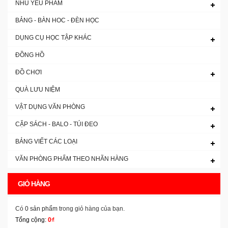
NHU YẾU PHẨM
BẢNG - BÀN HOC - ĐÈN HỌC
DỤNG CỤ HỌC TẬP KHÁC
ĐỒNG HỒ
ĐỒ CHƠI
QUÀ LƯU NIỆM
VẬT DỤNG VĂN PHÒNG
CẶP SÁCH - BALO - TÚI ĐEO
BẢNG VIẾT CÁC LOẠI
VĂN PHÒNG PHẨM THEO NHÃN HÀNG
GIỎ HÀNG
Có
0 sản phẩm
trong giỏ hàng của bạn.
Tổng cộng:
0₫