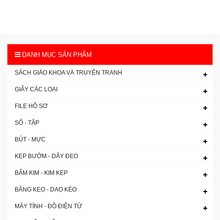
DANH MỤC SẢN PHẨM
SÁCH GIÁO KHOA VÀ TRUYỆN TRANH
GIẤY CÁC LOẠI
FILE HỒ SƠ
SỔ - TẬP
BÚT - MỰC
KẸP BƯỚM - DÂY ĐEO
BẤM KIM - KIM KẸP
BĂNG KEO - DAO KÉO
MÁY TÍNH - ĐỒ ĐIỆN TỬ