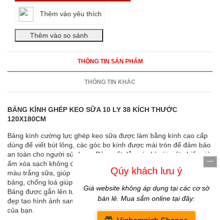
Thêm vào yêu thích
THÔNG TIN SẢN PHẨM
THÔNG TIN KHÁC
BẢNG KÍNH GHÉP KEO SỮA 10 LY 38 KÍCH THƯỚC
120X180CM
Bảng kính cường lực ghép keo sữa được làm bằng kính cao cấp
dùng để viết bút lông, các góc bo kính được mài tròn để đảm bảo
an toàn cho người sử dụng. Bảng rất dễ xoá chỉ với một chiếc giẻ
ẩm xóa sạch không để lại vết mờ. Màu của bảng treo tường là
màu trắng sữa, giúp người nhìn dễ dàng đọc các thông tin trên
bảng, chống loá giúp người nhìn tránh khỏi các bệnh khúc xạ.
Bảng được gắn lên tường bằng các bùlon inox chắc chắn, sáng
đẹp tạo hình ảnh sang trọng và chuyên nghiệp cho văn phòng
của bạn.