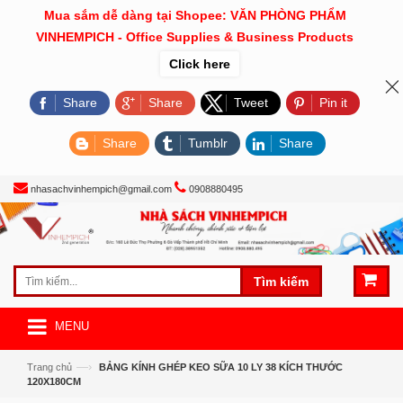
Mua sắm dễ dàng tại Shopee: VĂN PHÒNG PHẨM
VINHEMPICH - Office Supplies & Business Products
Click here
Share
Share
Tweet
Pin it
Share
Tumblr
Share
nhasachvinhempich@gmail.com
0908880495
Tìm kiếm
MENU
—›
Trang chủ
BẢNG KÍNH GHÉP KEO SỮA 10 LY 38 KÍCH THƯỚC
120X180CM