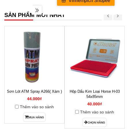
SẢN PHẨM MỚI NHẤT
Sơn Lót ATM Spray A266( Xám )
Hộp Dấu Kim Loại Horse H-03
1
54x85mm
44.000₫
40.000₫
Thêm vào so sánh
Thêm vào so sánh
MUA HÀNG
CHỌN HÀNG