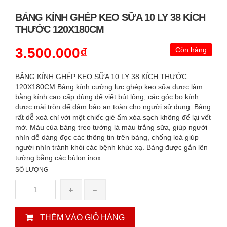
BẢNG KÍNH GHÉP KEO SỮA 10 LY 38 KÍCH
THƯỚC 120X180CM
3.500.000₫
Còn hàng
BẢNG KÍNH GHÉP KEO SỮA 10 LY 38 KÍCH THƯỚC
120X180CM Bảng kính cường lực ghép keo sữa được làm
bằng kính cao cấp dùng để viết bút lông, các góc bo kính
được mài tròn để đảm bảo an toàn cho người sử dụng. Bảng
rất dễ xoá chỉ với một chiếc giẻ ẩm xóa sạch không để lại vết
mờ. Màu của bảng treo tường là màu trắng sữa, giúp người
nhìn dễ dàng đọc các thông tin trên bảng, chống loá giúp
người nhìn tránh khỏi các bệnh khúc xạ. Bảng được gắn lên
tường bằng các bùlon inox...
SỐ LƯỢNG
THÊM VÀO GIỎ HÀNG