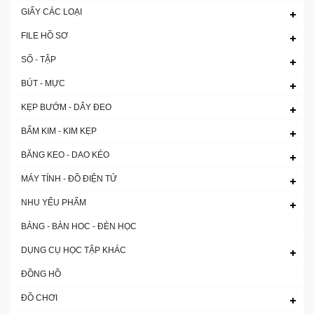
GIẤY CÁC LOẠI
FILE HỒ SƠ
SỔ - TẬP
BÚT - MỰC
KẸP BƯỚM - DÂY ĐEO
BẤM KIM - KIM KẸP
BĂNG KEO - DAO KÉO
MÁY TÍNH - ĐỒ ĐIỆN TỬ
NHU YẾU PHẨM
BẢNG - BÀN HOC - ĐÈN HỌC
DỤNG CỤ HỌC TẬP KHÁC
ĐỒNG HỒ
ĐỒ CHƠI