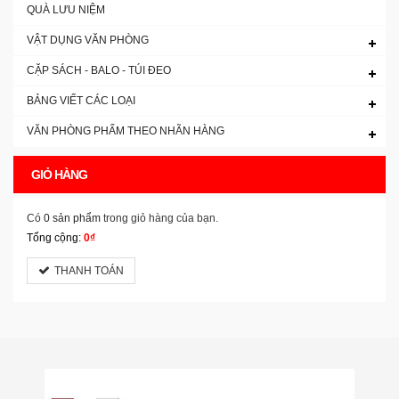
QUÀ LƯU NIỆM
VẬT DỤNG VĂN PHÒNG
CẶP SÁCH - BALO - TÚI ĐEO
BẢNG VIẾT CÁC LOẠI
VĂN PHÒNG PHẨM THEO NHÃN HÀNG
GIỎ HÀNG
Có
0 sản phẩm
trong giỏ hàng của bạn.
Tổng cộng:
0₫
THANH TOÁN