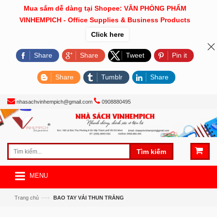
Mua sắm dễ dàng tại Shopee: VĂN PHÒNG PHẨM
VINHEMPICH - Office Supplies & Business Products
Click here
Share
Share
Tweet
Pin it
Share
Tumblr
Share
nhasachvinhempich@gmail.com
0908880495
Tìm kiếm
MENU
—›
Trang chủ
BAO TAY VẢI THUN TRẮNG