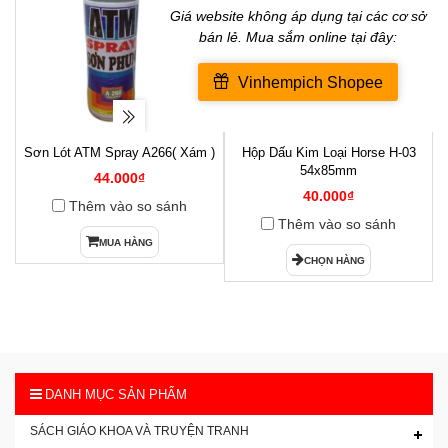
Sơn Lót ATM Spray A266( Xám )
Hộp Dấu Kim Loại Horse H-03
1
54x85mm
44.000₫
40.000₫
Thêm vào so sánh
Thêm vào so sánh
MUA HÀNG
CHỌN HÀNG
DANH MỤC SẢN PHẨM
SÁCH GIÁO KHOA VÀ TRUYỆN TRANH