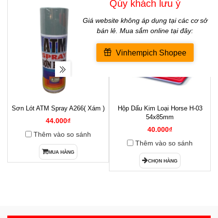
Sơn Lót ATM Spray A266( Xám )
Hộp Dấu Kim Loại Horse H-03
1
54x85mm
44.000₫
40.000₫
Thêm vào so sánh
Thêm vào so sánh
MUA HÀNG
CHỌN HÀNG