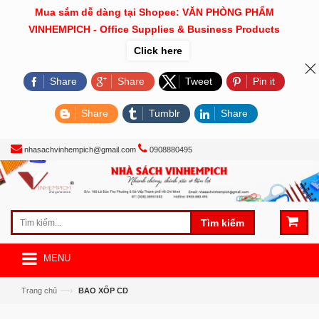
Mua sắm dễ dàng tại Shopee: VĂN PHÒNG PHẨM
VINHEMPICH - Office Supplies & Business Products
Click here
Share
Share
Tweet
Pin it
Share
Tumblr
Share
nhasachvinhempich@gmail.com
0908880495
Tìm kiếm
MENU
—›
Trang chủ
BAO XỐP CD