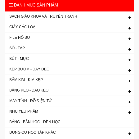
DANH MỤC SẢN PHẨM
SÁCH GIÁO KHOA VÀ TRUYỆN TRANH
GIẤY CÁC LOẠI
FILE HỒ SƠ
SỔ - TẬP
BÚT - MỰC
KẸP BƯỚM - DÂY ĐEO
BẤM KIM - KIM KẸP
BĂNG KEO - DAO KÉO
MÁY TÍNH - ĐỒ ĐIỆN TỬ
NHU YẾU PHẨM
BẢNG - BÀN HOC - ĐÈN HỌC
DỤNG CỤ HỌC TẬP KHÁC