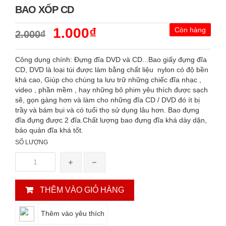
BAO XỐP CD
1.000₫
Còn hàng
2.000₫
Công dụng chính: Đựng đĩa DVD và CD...Bao giấy đựng đĩa
CD, DVD là loại túi được làm bằng chất liệu nylon có độ bền
khá cao, Giúp cho chúng ta lưu trữ những chiếc đĩa nhạc ,
video , phần mềm , hay những bô phim yêu thích được sạch
sẽ, gọn gàng hơn và làm cho những đĩa CD / DVD đó ít bị
trầy và bám bụi và có tuổi thọ sử dụng lâu hơn. Bao đựng
đĩa đựng được 2 đĩa.Chất lượng bao đựng đĩa khá dày dặn,
bảo quản đĩa khá tốt.
SỐ LƯỢNG
THÊM VÀO GIỎ HÀNG
Thêm vào yêu thích