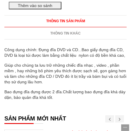
THÔNG TIN SẢN PHẨM
THÔNG TIN KHÁC
Công dụng chính: Đựng đĩa DVD và CD...Bao giấy đựng đĩa CD,
DVD là loại túi được làm bằng chất liệu nylon có độ bền khá cao,
Giúp cho chúng ta lưu trữ những chiếc đĩa nhạc , video , phần
mềm , hay những bô phim yêu thích được sạch sẽ, gọn gàng hơn
và làm cho những đĩa CD / DVD đó ít bị trầy và bám bụi và có tuổi
thọ sử dụng lâu hơn.
Bao đựng đĩa đựng được 2 đĩa.Chất lượng bao đựng đĩa khá dày
dặn, bảo quản đĩa khá tốt.
SẢN PHẨM MỚI NHẤT