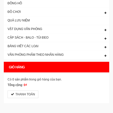
ĐỒNG HỒ
ĐỒ CHƠI
QUÀ LƯU NIỆM
VẬT DỤNG VĂN PHÒNG
CẶP SÁCH - BALO - TÚI ĐEO
BẢNG VIẾT CÁC LOẠI
VĂN PHÒNG PHẨM THEO NHÃN HÀNG
GIỎ HÀNG
Có
0 sản phẩm
trong giỏ hàng của bạn.
Tổng cộng:
0₫
THANH TOÁN