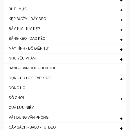
BÚT - MỰC
KẸP BƯỚM - DÂY ĐEO
BẤM KIM - KIM KẸP
BĂNG KEO - DAO KÉO
MÁY TÍNH - ĐỒ ĐIỆN TỬ
NHU YẾU PHẨM
BẢNG - BÀN HOC - ĐÈN HỌC
DỤNG CỤ HỌC TẬP KHÁC
ĐỒNG HỒ
ĐỒ CHƠI
QUÀ LƯU NIỆM
VẬT DỤNG VĂN PHÒNG
CẶP SÁCH - BALO - TÚI ĐEO