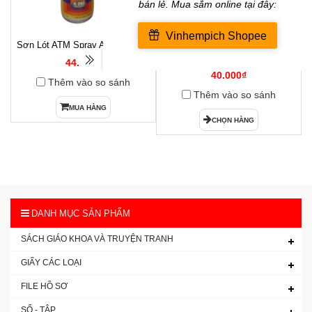
Sơn Lót ATM Spray A266( Xám )
Hộp Dấu Kim Loại Horse H-03
1
54x85mm
44.000₫
40.000₫
Thêm vào so sánh
Thêm vào so sánh
MUA HÀNG
CHỌN HÀNG
DANH MỤC SẢN PHẨM
SÁCH GIÁO KHOA VÀ TRUYỆN TRANH
GIẤY CÁC LOẠI
FILE HỒ SƠ
SỔ - TẬP