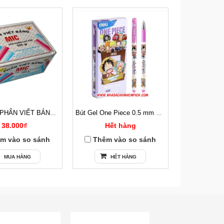
100 VIÊN PHẤN VIẾT BẢNG CÓ BỤI
Bút Gel One Piece 0.5 mm Deli CG13 Mực Tím
38.000₫
Hết hàng
13
m vào so sánh
Thêm vào so sánh
Thêm v
MUA HÀNG
HẾT HÀNG
MU