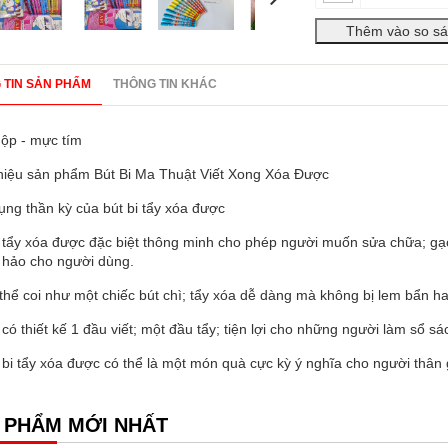
 TIN SẢN PHẨM
THÔNG TIN KHÁC
hộp - mực tím
thiệu sản phẩm Bút Bi Ma Thuật Viết Xong Xóa Được
ng thần kỳ của bút bi tẩy xóa được
 tẩy xóa được đặc biệt thông minh cho phép người muốn sửa chữa; gạc
 hảo cho người dùng.
hể coi như một chiếc bút chì; tẩy xóa dễ dàng mà không bị lem bẩn hay
có thiết kế 1 đầu viết; một đầu tẩy; tiện lợi cho những người làm sổ sác
bi tẩy xóa được có thể là một món quà cực kỳ ý nghĩa cho người thân
 PHẨM MỚI NHẤT