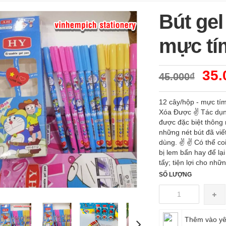
Bút gel
mực tím
35.
45.000₫
12 cây/hộp - mực tím
Xóa Được ✌ Tác dụng 
được đặc biệt thông
những nét bút đã viế
dùng. ✌ ✌ Có thể coi
bị lem bẩn hay để lại
tẩy; tiện lợi cho nhữn
SỐ LƯỢNG
Thêm vào yê