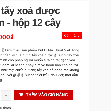
 tẩy xoá được
 - hộp 12 cây
000₫
Còn hàng
 ✌ Giới thiệu sản phẩm Bút Bi Ma Thuật Viết Xong
thần kỳ của bút bi tẩy xóa được ✌ Bút bi tẩy xóa
 minh cho phép người muốn sửa chữa; gạch xóa
t; đem lại nét chữ hay bức vẽ hoàn hảo cho người
 như một chiếc bút chì; tẩy xóa dễ dàng mà không
 dấu vết gì ✌ ✌ Bút có thiết kế 1 đầu viết; một đầu
g...
THÊM VÀO GIỎ HÀNG
u thích