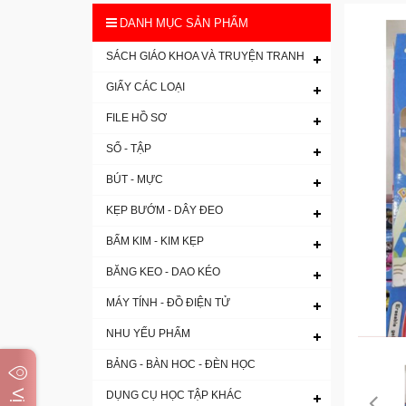
DANH MỤC SẢN PHẨM
SÁCH GIÁO KHOA VÀ TRUYỆN TRANH
GIẤY CÁC LOẠI
FILE HỒ SƠ
SỔ - TẬP
BÚT - MỰC
KẸP BƯỚM - DÂY ĐEO
BẤM KIM - KIM KẸP
BĂNG KEO - DAO KÉO
MÁY TÍNH - ĐỒ ĐIỆN TỬ
NHU YẾU PHẨM
BẢNG - BÀN HOC - ĐÈN HỌC
DỤNG CỤ HỌC TẬP KHÁC