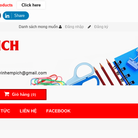
oducts
Click here
Share
Danh sách mong muốn
Đăng nhập
Đăng ký
Giỏ hàng
(0)
 TỨC
LIÊN HỆ
FACEBOOK