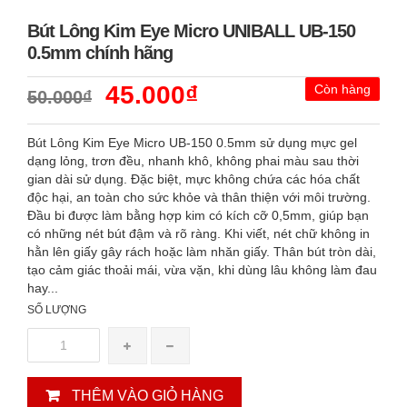
Bút Lông Kim Eye Micro UNIBALL UB-150
0.5mm chính hãng
45.000₫
Còn hàng
50.000₫
Bút Lông Kim Eye Micro UB-150 0.5mm sử dụng mực gel
dạng lỏng, trơn đều, nhanh khô, không phai màu sau thời
gian dài sử dụng. Đặc biệt, mực không chứa các hóa chất
độc hại, an toàn cho sức khỏe và thân thiện với môi trường.
Đầu bi được làm bằng hợp kim có kích cỡ 0,5mm, giúp bạn
có những nét bút đậm và rõ ràng. Khi viết, nét chữ không in
hằn lên giấy gây rách hoặc làm nhăn giấy. Thân bút tròn dài,
tạo cảm giác thoải mái, vừa vặn, khi dùng lâu không làm đau
hay...
SỐ LƯỢNG
THÊM VÀO GIỎ HÀNG