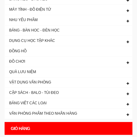
MÁY TÍNH - ĐỒ ĐIỆN TỬ
NHU YẾU PHẨM
BẢNG - BÀN HOC - ĐÈN HỌC
DỤNG CỤ HỌC TẬP KHÁC
ĐỒNG HỒ
ĐỒ CHƠI
QUÀ LƯU NIỆM
VẬT DỤNG VĂN PHÒNG
CẶP SÁCH - BALO - TÚI ĐEO
BẢNG VIẾT CÁC LOẠI
VĂN PHÒNG PHẨM THEO NHÃN HÀNG
GIỎ HÀNG