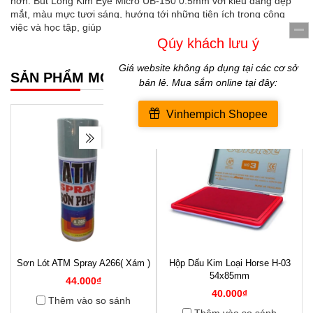
hơn. Bút Lông Kim Eye Micro UB-150 0.5mm với kiểu dáng đẹp
mắt, màu mực tươi sáng, hướng tới những tiện ích trong công
việc và học tập, giúp bạn ghi chép thuận tiện, dễ dàng.
SẢN PHẨM MỚI NHẤT
Sơn Lót ATM Spray A266( Xám )
Hộp Dấu Kim Loại Horse H-03
1
54x85mm
44.000₫
40.000₫
Thêm vào so sánh