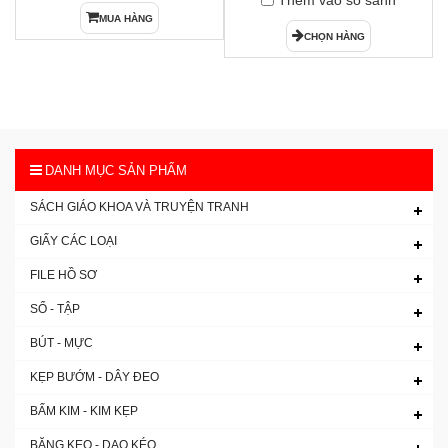
Thêm vào so sánh
MUA HÀNG
CHỌN HÀNG
DANH MỤC SẢN PHẨM
SÁCH GIÁO KHOA VÀ TRUYỆN TRANH
GIẤY CÁC LOẠI
FILE HỒ SƠ
SỔ - TẬP
BÚT - MỰC
KẸP BƯỚM - DÂY ĐEO
BẤM KIM - KIM KẸP
BĂNG KEO - DAO KÉO