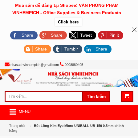
Mua sắm dễ dàng tại Shopee: VĂN PHÒNG PHẨM
VINHEMPICH - Office Supplies & Business Products
Click here
Share
Share
Tweet
Pin it
Share
Tumblr
Share
nhasachvinhempich@gmail.com
0908880495
Tìm kiếm
MENU
—›
Trang chủ
Bút Lông Kim Eye Micro UNIBALL UB-150 0.5mm chính
hãng