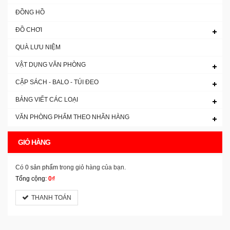
ĐỒNG HỒ
ĐỒ CHƠI
QUÀ LƯU NIỆM
VẬT DỤNG VĂN PHÒNG
CẶP SÁCH - BALO - TÚI ĐEO
BẢNG VIẾT CÁC LOẠI
VĂN PHÒNG PHẨM THEO NHÃN HÀNG
GIỎ HÀNG
Có
0 sản phẩm
trong giỏ hàng của bạn.
Tổng cộng:
0₫
THANH TOÁN