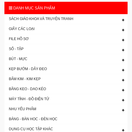
DANH MỤC SẢN PHẨM
SÁCH GIÁO KHOA VÀ TRUYỆN TRANH
GIẤY CÁC LOẠI
FILE HỒ SƠ
SỔ - TẬP
BÚT - MỰC
KẸP BƯỚM - DÂY ĐEO
BẤM KIM - KIM KẸP
BĂNG KEO - DAO KÉO
MÁY TÍNH - ĐỒ ĐIỆN TỬ
NHU YẾU PHẨM
BẢNG - BÀN HOC - ĐÈN HỌC
DỤNG CỤ HỌC TẬP KHÁC