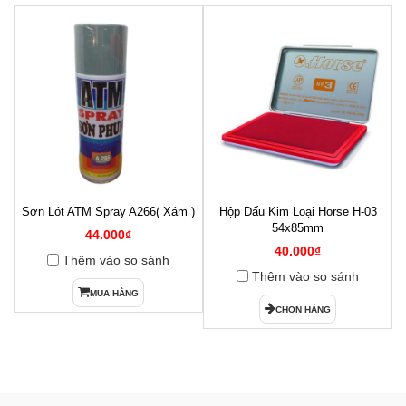
Sơn Lót ATM Spray A266( Xám )
Hộp Dấu Kim Loại Horse H-03
1
54x85mm
44.000₫
40.000₫
Thêm vào so sánh
Thêm vào so sánh
MUA HÀNG
CHỌN HÀNG