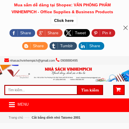
Mua sắm dễ dàng tại Shopee: VĂN PHÒNG PHẨM
VINHEMPICH - Office Supplies & Business Products
Click here
Share
Share
Tweet
Pin it
Share
Tumblr
Share
nhasachvinhempich@gmail.com
0908880495
Tìm kiếm
MENU
—›
Trang chủ
Cắt băng dính nhỏ Tatomo 2001