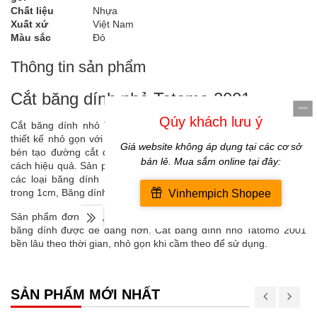
Chất liệu
Nhựa
Xuất xứ
Việt Nam
Màu sắc
Đỏ
Thông tin sản phẩm
Cắt băng dính nhỏ Tatomo 2001
Cắt băng dính nhỏ Tatomo 2001 là sản phẩm chất lượng cao,
thiết kế nhỏ gọn với tay cầm chắc chắn đặc biệt là lưỡi dao sắc
bén tạo đường cắt đẹp mắt đồng thời tiết kiệm băng dính một
cách hiệu quả. Sản phẩm được rất nhiều văn phòng sử dụng cho
các loại băng dính nhỏ: Băng dính trong 2cm dày, Băng dính
trong 1cm, Băng dính trong 1cm dày...
Sản phẩm đơn giản, tiện lợi và an toàn, giúp người sử dụng cắt
băng dính được dễ dàng hơn. Cắt băng dính nhỏ Tatomo 2001
bền lâu theo thời gian, nhỏ gọn khi cầm theo để sử dụng.
SẢN PHẨM MỚI NHẤT