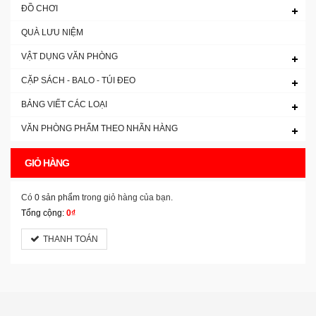
ĐỒ CHƠI
QUÀ LƯU NIỆM
VẬT DỤNG VĂN PHÒNG
CẶP SÁCH - BALO - TÚI ĐEO
BẢNG VIẾT CÁC LOẠI
VĂN PHÒNG PHẨM THEO NHÃN HÀNG
GIỎ HÀNG
Có
0 sản phẩm
trong giỏ hàng của bạn.
Tổng cộng:
0₫
THANH TOÁN