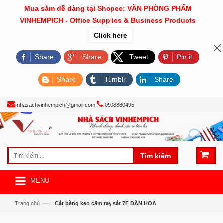
Mua sắm dễ dàng tại Shopee: VĂN PHÒNG PHẨM
VINHEMPICH - Office Supplies & Business Products
Click here
Share
Share
Tweet
Pin it
Share
Tumblr
Share
nhasachvinhempich@gmail.com
0908880495
Tìm kiếm
MENU
—›
Trang chủ
Cắt băng keo cầm tay sắt 7F DÂN HOA