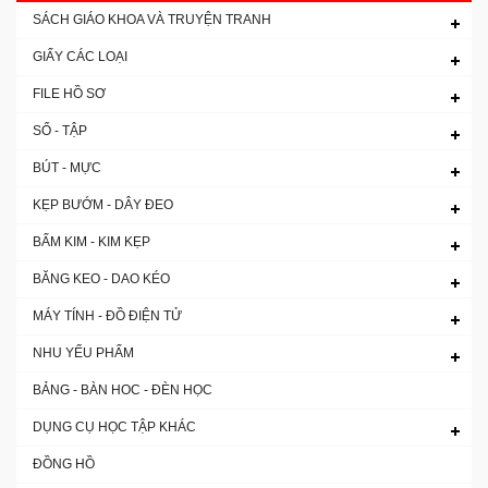
SÁCH GIÁO KHOA VÀ TRUYỆN TRANH
GIẤY CÁC LOẠI
FILE HỒ SƠ
SỔ - TẬP
BÚT - MỰC
KẸP BƯỚM - DÂY ĐEO
BẤM KIM - KIM KẸP
BĂNG KEO - DAO KÉO
MÁY TÍNH - ĐỒ ĐIỆN TỬ
NHU YẾU PHẨM
BẢNG - BÀN HOC - ĐÈN HỌC
DỤNG CỤ HỌC TẬP KHÁC
ĐỒNG HỒ