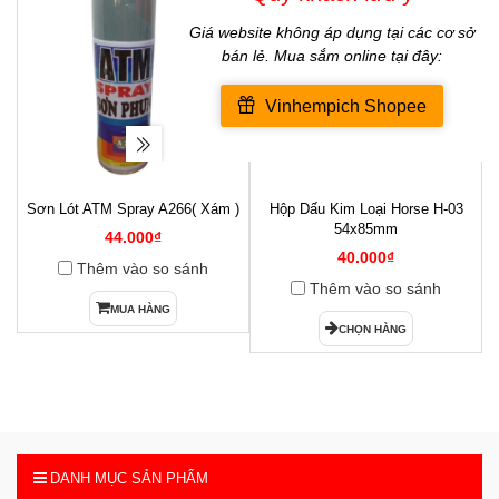
Sơn Lót ATM Spray A266( Xám )
Hộp Dấu Kim Loại Horse H-03
1
54x85mm
44.000₫
40.000₫
Thêm vào so sánh
Thêm vào so sánh
MUA HÀNG
CHỌN HÀNG
DANH MỤC SẢN PHẨM