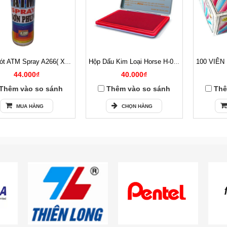
Sơn Lót ATM Spray A266( Xám )
Hộp Dấu Kim Loại Horse H-03 54x85mm
44.000₫
40.000₫
Thêm vào so sánh
Thêm vào so sánh
Thê
MUA HÀNG
CHỌN HÀNG