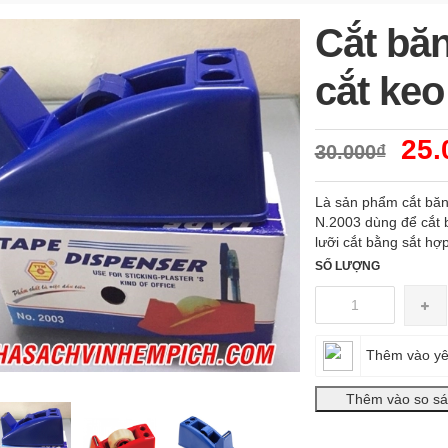
Cắt bă
cắt keo
25.
30.000₫
Là sản phẩm cắt băng
N.2003 dùng để cắt 
lưỡi cắt bằng sắt hợ
SỐ LƯỢNG
Thêm vào yê