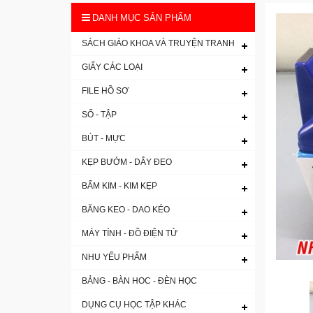
DANH MỤC SẢN PHẨM
SÁCH GIÁO KHOA VÀ TRUYỆN TRANH
GIẤY CÁC LOẠI
FILE HỒ SƠ
SỔ - TẬP
BÚT - MỰC
KẸP BƯỚM - DÂY ĐEO
BẤM KIM - KIM KẸP
BĂNG KEO - DAO KÉO
MÁY TÍNH - ĐỒ ĐIỆN TỬ
NHU YẾU PHẨM
BẢNG - BÀN HOC - ĐÈN HỌC
DỤNG CỤ HỌC TẬP KHÁC