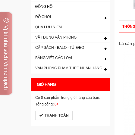
ĐỒNG HỒ
ĐỒ CHƠI
THÔNG
QUÀ LƯU NIỆM
Vị trí nhà sách Vinhempich
VẬT DỤNG VĂN PHÒNG
Là sản p
CẶP SÁCH - BALO - TÚI ĐEO
BẢNG VIẾT CÁC LOẠI
VĂN PHÒNG PHẨM THEO NHÃN HÀNG
GIỎ HÀNG
Có
0 sản phẩm
trong giỏ hàng của bạn.
Tổng cộng:
0₫
THANH TOÁN