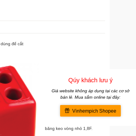
 dùng để cắt
băng keo vòng nhỏ 1,8F.