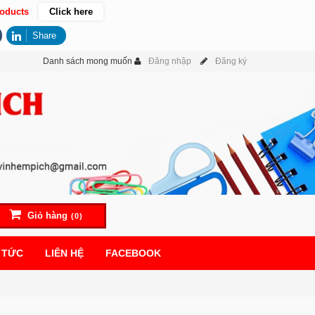
oducts
Click here
Share
Danh sách mong muốn
Đăng nhập
Đăng ký
Giỏ hàng
(0)
 TỨC
LIÊN HỆ
FACEBOOK