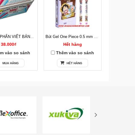
100 VIÊN PHẤN VIẾT BẢNG CÓ BỤI
Bút Gel One Piece 0.5 mm Deli CG13 Mực Tím
38.000₫
Hết hàng
13
m vào so sánh
Thêm vào so sánh
Thêm v
MUA HÀNG
HẾT HÀNG
MU