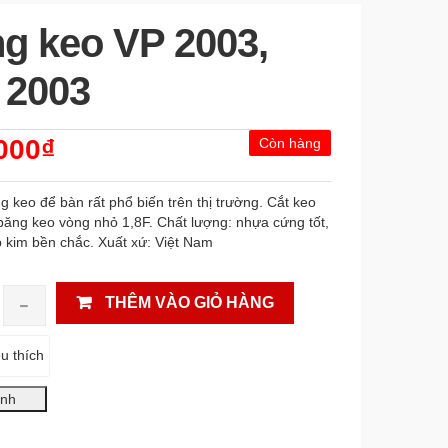
ng keo VP 2003,
 2003
000₫
Còn hàng
 keo để bàn rất phổ biến trên thị trường. Cắt keo
băng keo vòng nhỏ 1,8F. Chất lượng: nhựa cứng tốt,
p kim bền chắc. Xuất xứ: Việt Nam
THÊM VÀO GIỎ HÀNG
u thích