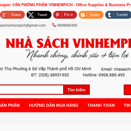
Shopee: VĂN PHÒNG PHẨM VINHEMPICH - Office Supplies & Business Pr
Share
Tweet
Pin it
Share
Tumblr
sachvinhempich@gmail.com
0908880495
Tìm kiếm
SẢN PHẨM
HƯỚNG DẪN MUA HÀNG
THANH TOÁN
TIN