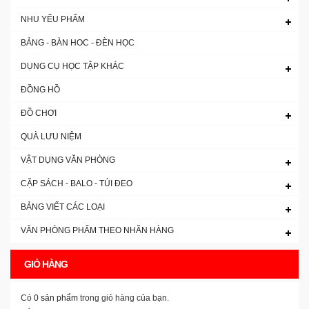
NHU YẾU PHẨM
BẢNG - BÀN HOC - ĐÈN HỌC
DỤNG CỤ HỌC TẬP KHÁC
ĐỒNG HỒ
ĐỒ CHƠI
QUÀ LƯU NIỆM
VẬT DỤNG VĂN PHÒNG
CẶP SÁCH - BALO - TÚI ĐEO
BẢNG VIẾT CÁC LOẠI
VĂN PHÒNG PHẨM THEO NHÃN HÀNG
GIỎ HÀNG
Có
0 sản phẩm
trong giỏ hàng của bạn.