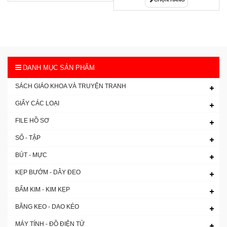
DANH MỤC SẢN PHẨM
SÁCH GIÁO KHOA VÀ TRUYỆN TRANH
GIẤY CÁC LOẠI
FILE HỒ SƠ
SỔ - TẬP
BÚT - MỰC
KẸP BƯỚM - DÂY ĐEO
BẤM KIM - KIM KẸP
BĂNG KEO - DAO KÉO
MÁY TÍNH - ĐỒ ĐIỆN TỬ