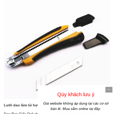
Lưỡi dao làm từ hợp kim thép cao cấp
Dao Rọc Giấy Deli chế tác lưỡi dao từ chất liệu hợp kim thép cao