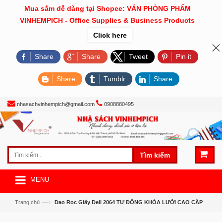
Mua sắm dễ dàng tại Shopee: VĂN PHÒNG PHẨM
VINHEMPICH - Office Supplies & Business Products
Click here
Share
Share
Tweet
Pin it
Share
Tumblr
Share
nhasachvinhempich@gmail.com
0908880495
Tìm kiếm
MENU
—›
Trang chủ
Dao Rọc Giấy Deli 2064 TỰ ĐỘNG KHÓA LƯỠI CAO CẤP