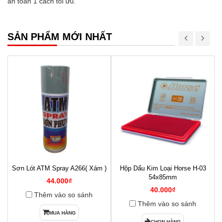
an toàn 1 cách tối ưu.
SẢN PHẨM MỚI NHẤT
Sơn Lót ATM Spray A266( Xám )
Hộp Dấu Kim Loại Horse H-03
1
54x85mm
44.000₫
40.000₫
Thêm vào so sánh
Thêm vào so sánh
MUA HÀNG
CHỌN HÀNG