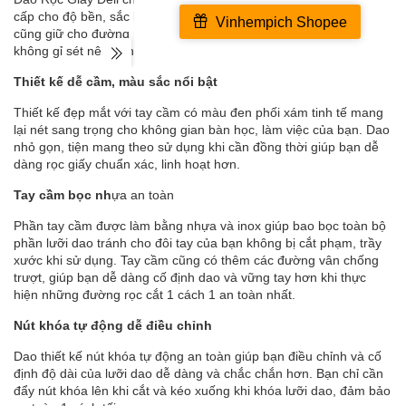
cấp cho độ bền, sắc bén và độ khía sâu hoàn hảo. Chất liệu này
cũng giữ cho đường rọc trở nên trơn tru, chính xác hơn. Lưỡi dao
không gỉ sét nên bạn có thể yên tâm sử dụng lâu dài.
Thiết kế dễ cầm, màu sắc nổi bật
Thiết kế đẹp mắt với tay cầm có màu đen phối xám tinh tế mang
lại nét sang trọng cho không gian bàn học, làm việc của bạn. Dao
nhỏ gọn, tiện mang theo sử dụng khi cần đồng thời giúp bạn dễ
dàng rọc giấy chuẩn xác, linh hoạt hơn.
Tay cầm bọc nh
ựa an toàn
Phần tay cầm được làm bằng nhựa và inox giúp bao bọc toàn bộ
phần lưỡi dao tránh cho đôi tay của bạn không bị cắt phạm, trầy
xước khi sử dụng. Tay cầm cũng có thêm các đường vân chống
trượt, giúp bạn dễ dàng cố định dao và vững tay hơn khi thực
hiện những đường rọc cắt 1 cách 1 an toàn nhất.
Nút khóa tự động dễ điều chỉnh
Dao thiết kế nút khóa tự động an toàn giúp bạn điều chỉnh và cố
định độ dài của lưỡi dao dễ dàng và chắc chắn hơn. Bạn chỉ cần
đẩy nút khóa lên khi cắt và kéo xuống khi khóa lưỡi dao, đảm bảo