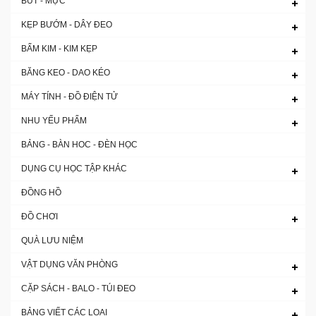
BÚT - MỰC
KẸP BƯỚM - DÂY ĐEO
BẤM KIM - KIM KẸP
BĂNG KEO - DAO KÉO
MÁY TÍNH - ĐỒ ĐIỆN TỬ
NHU YẾU PHẨM
BẢNG - BÀN HOC - ĐÈN HỌC
DỤNG CỤ HỌC TẬP KHÁC
ĐỒNG HỒ
ĐỒ CHƠI
QUÀ LƯU NIỆM
VẬT DỤNG VĂN PHÒNG
CẶP SÁCH - BALO - TÚI ĐEO
BẢNG VIẾT CÁC LOẠI