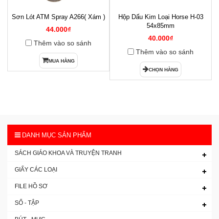
Sơn Lót ATM Spray A266( Xám )
Hộp Dấu Kim Loại Horse H-03
1
54x85mm
44.000₫
40.000₫
Thêm vào so sánh
Thêm vào so sánh
MUA HÀNG
CHỌN HÀNG
DANH MỤC SẢN PHẨM
SÁCH GIÁO KHOA VÀ TRUYỆN TRANH
GIẤY CÁC LOẠI
FILE HỒ SƠ
SỔ - TẬP