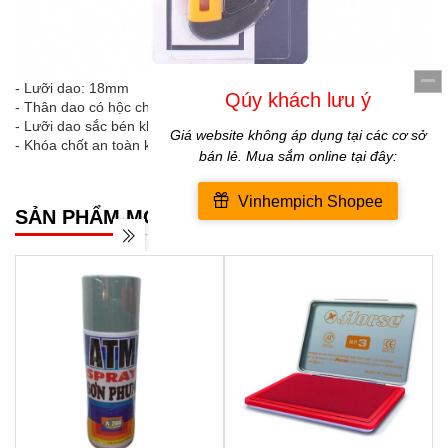
- Lưỡi dao: 18mm
- Thân dao có hộc chứa lưỡi dự phòng,
- Lưỡi dao sắc bén không gỉ,
- Khóa chốt an toàn khi không sử dụng.
SẢN PHẨM MỚI NHẤT