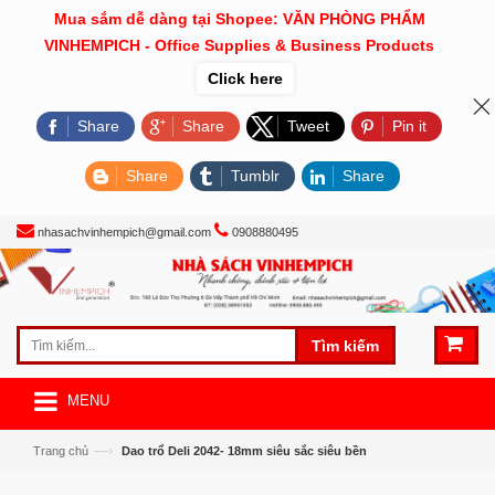
Mua sắm dễ dàng tại Shopee: VĂN PHÒNG PHẨM
VINHEMPICH - Office Supplies & Business Products
Click here
Share
Share
Tweet
Pin it
Share
Tumblr
Share
nhasachvinhempich@gmail.com
0908880495
Tìm kiếm
MENU
—›
Trang chủ
Dao trổ Deli 2042- 18mm siêu sắc siêu bền