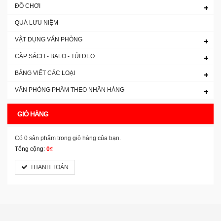
ĐỒ CHƠI
QUÀ LƯU NIỆM
VẬT DỤNG VĂN PHÒNG
CẶP SÁCH - BALO - TÚI ĐEO
BẢNG VIẾT CÁC LOẠI
VĂN PHÒNG PHẨM THEO NHÃN HÀNG
GIỎ HÀNG
Có
0 sản phẩm
trong giỏ hàng của bạn.
Tổng cộng:
0₫
THANH TOÁN