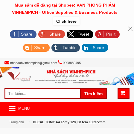
Mua sắm dễ dàng tại Shopee: VĂN PHÒNG PHẨM
VINHEMPICH - Office Supplies & Business Products
Click here
Share
Share
Tweet
Pin it
Share
Tumblr
Share
nhasachvinhempich@gmail.com
0908880495
Tìm kiếm
MENU
—›
Trang chủ
DECAL TOMY A4 Tomy 128, 08 tem 100x72mm