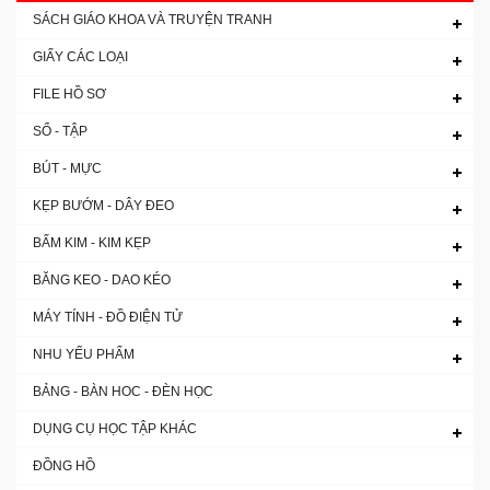
SÁCH GIÁO KHOA VÀ TRUYỆN TRANH
GIẤY CÁC LOẠI
FILE HỒ SƠ
SỔ - TẬP
BÚT - MỰC
KẸP BƯỚM - DÂY ĐEO
BẤM KIM - KIM KẸP
BĂNG KEO - DAO KÉO
MÁY TÍNH - ĐỒ ĐIỆN TỬ
NHU YẾU PHẨM
BẢNG - BÀN HOC - ĐÈN HỌC
DỤNG CỤ HỌC TẬP KHÁC
ĐỒNG HỒ