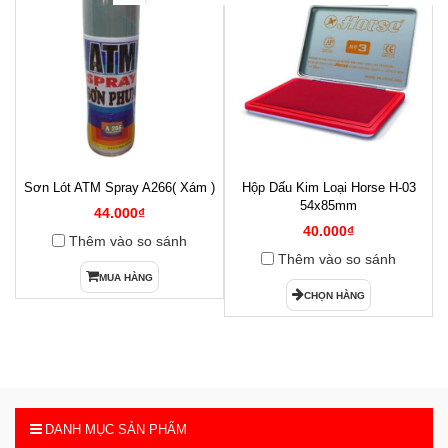
Sơn Lót ATM Spray A266( Xám )
Hộp Dấu Kim Loại Horse H-03
1
54x85mm
44.000₫
40.000₫
Thêm vào so sánh
Thêm vào so sánh
MUA HÀNG
CHỌN HÀNG
DANH MỤC SẢN PHẨM