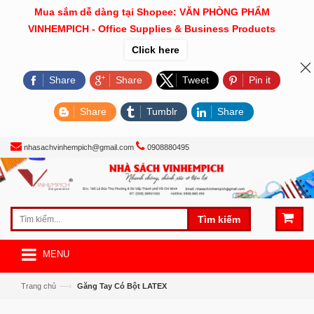
Mua sắm dễ dàng tại Shopee: VĂN PHÒNG PHẨM
VINHEMPICH - Office Supplies & Business Products
Click here
Share
Share
Tweet
Pin it
Share
Tumblr
Share
nhasachvinhempich@gmail.com
0908880495
Tìm kiếm
MENU
—›
Trang chủ
Găng Tay Có Bột LATEX