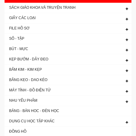
SÁCH GIÁO KHOA VÀ TRUYỆN TRANH
GIẤY CÁC LOẠI
FILE HỒ SƠ
SỔ - TẬP
BÚT - MỰC
KẸP BƯỚM - DÂY ĐEO
BẤM KIM - KIM KẸP
BĂNG KEO - DAO KÉO
MÁY TÍNH - ĐỒ ĐIỆN TỬ
NHU YẾU PHẨM
BẢNG - BÀN HOC - ĐÈN HỌC
DỤNG CỤ HỌC TẬP KHÁC
ĐỒNG HỒ