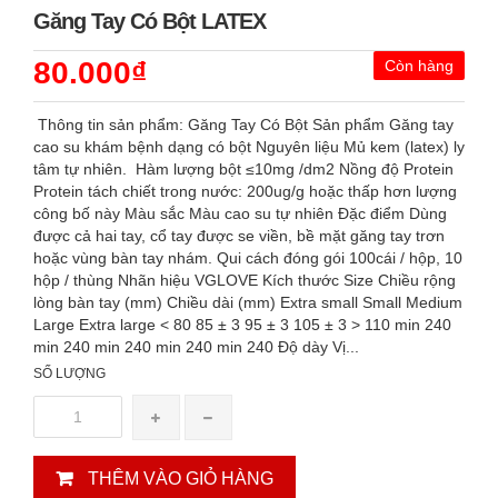
Găng Tay Có Bột LATEX
80.000₫
Còn hàng
Thông tin sản phẩm: Găng Tay Có Bột Sản phẩm Găng tay
cao su khám bệnh dạng có bột Nguyên liệu Mủ kem (latex) ly
tâm tự nhiên. Hàm lượng bột ≤10mg /dm2 Nồng độ Protein
Protein tách chiết trong nước: 200ug/g hoặc thấp hơn lượng
công bố này Màu sắc Màu cao su tự nhiên Đặc điểm Dùng
được cả hai tay, cổ tay được se viền, bề mặt găng tay trơn
hoặc vùng bàn tay nhám. Qui cách đóng gói 100cái / hộp, 10
hộp / thùng Nhãn hiệu VGLOVE Kích thước Size Chiều rộng
lòng bàn tay (mm) Chiều dài (mm) Extra small Small Medium
Large Extra large < 80 85 ± 3 95 ± 3 105 ± 3 > 110 min 240
min 240 min 240 min 240 min 240 Độ dày Vị...
SỐ LƯỢNG
THÊM VÀO GIỎ HÀNG