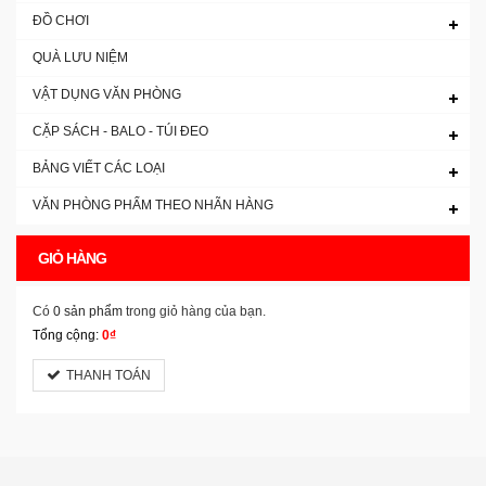
ĐỒ CHƠI
QUÀ LƯU NIỆM
VẬT DỤNG VĂN PHÒNG
CẶP SÁCH - BALO - TÚI ĐEO
BẢNG VIẾT CÁC LOẠI
VĂN PHÒNG PHẨM THEO NHÃN HÀNG
GIỎ HÀNG
Có
0 sản phẩm
trong giỏ hàng của bạn.
Tổng cộng:
0₫
THANH TOÁN