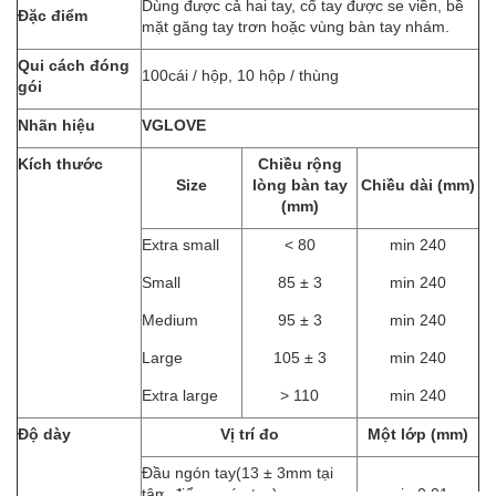
Dùng được cả hai tay, cổ tay được se viền, bề
Đặc điểm
mặt găng tay trơn hoặc vùng bàn tay nhám.
Qui cách đóng
100cái / hộp, 10 hộp / thùng
gói
Nhãn hiệu
VGLOVE
Kích thước
Chiều rộng
Size
lòng bàn tay
Chiều dài (mm)
(mm)
Extra small
< 80
min 240
Small
85 ± 3
min 240
Medium
95 ± 3
min 240
Large
105 ± 3
min 240
Extra large
> 110
min 240
Độ dày
Vị trí đo
Một lớp (mm)
Đầu ngón tay(13 ± 3mm tại
tâm điểm ngón tay)
min 0.01