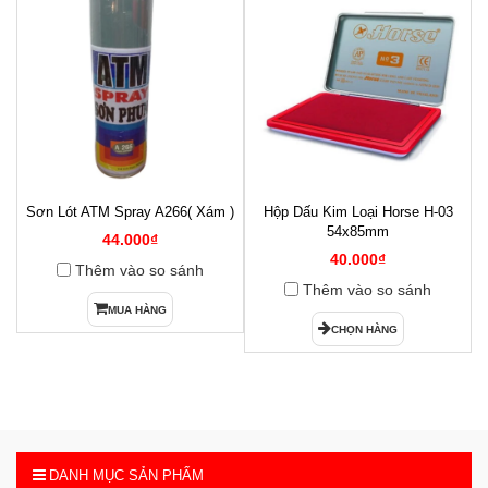
Sơn Lót ATM Spray A266( Xám )
Hộp Dấu Kim Loại Horse H-03
1
54x85mm
44.000₫
40.000₫
Thêm vào so sánh
Thêm vào so sánh
MUA HÀNG
CHỌN HÀNG
DANH MỤC SẢN PHẨM