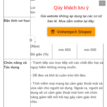
Lòng bàn tay (tại tâm điểm
min 0.01
lòng bàn tay)
Đặc tính cơ học
Trước lão hoá
Sau lão hoá
o
(70 ± 2
C trong
7 ngày)
Sức căng cơ
min 18.0
min 14.0
(Mpa)
min 650
min 500
Độ giãn (%)
Chức năng và
- Tránh tiếp xúc trực tiếp với các chất độc hại và
Tác dụng
nguy hiểm không mong muốn.
- Dễ đeo và khó bị cuộn tròn khi đeo.
- Tính mềm mại mang lại cảm giác thoải mái và
vừa vặn cho người sử dụng. Ngoài ra, người sử
dụng sẽ có cảm giác thoải mái hơn với chức
năng giảm tiết mồ hôi tay gây cảm giác khó
chịu.