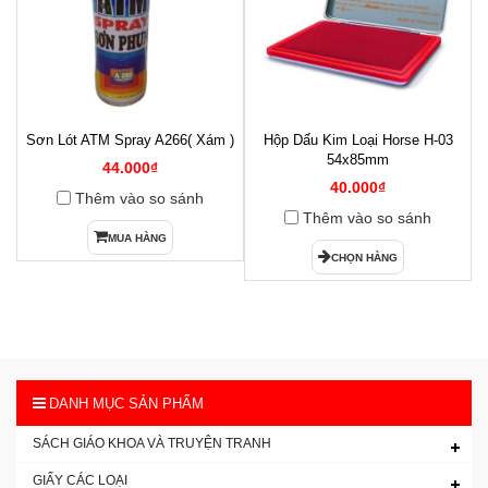
Sơn Lót ATM Spray A266( Xám )
Hộp Dấu Kim Loại Horse H-03
1
54x85mm
44.000₫
40.000₫
Thêm vào so sánh
Thêm vào so sánh
MUA HÀNG
CHỌN HÀNG
DANH MỤC SẢN PHẨM
SÁCH GIÁO KHOA VÀ TRUYỆN TRANH
GIẤY CÁC LOẠI