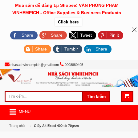
Mua sắm dễ dàng tại Shopee: VĂN PHÒNG PHẨM
VINHEMPICH - Office Supplies & Business Products
Click here
Share
Share
Tweet
Pin it
Share
Tumblr
Share
nhasachvinhempich@gmail.com
0908880495
Tìm kiếm
MENU
—›
Trang chủ
Giấy A4 Excel 400 tờ 70gsm