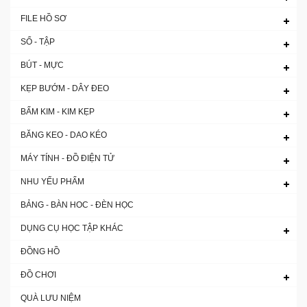
FILE HỒ SƠ
SỔ - TẬP
BÚT - MỰC
KẸP BƯỚM - DÂY ĐEO
BẤM KIM - KIM KẸP
BĂNG KEO - DAO KÉO
MÁY TÍNH - ĐỒ ĐIỆN TỬ
NHU YẾU PHẨM
BẢNG - BÀN HOC - ĐÈN HỌC
DỤNG CỤ HỌC TẬP KHÁC
ĐỒNG HỒ
ĐỒ CHƠI
QUÀ LƯU NIỆM