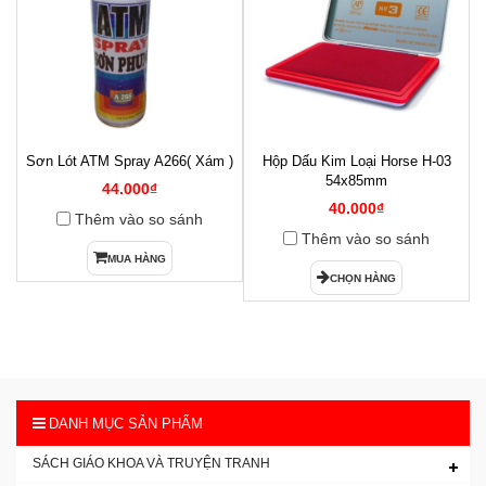
Sơn Lót ATM Spray A266( Xám )
Hộp Dấu Kim Loại Horse H-03
1
54x85mm
44.000₫
40.000₫
Thêm vào so sánh
Thêm vào so sánh
MUA HÀNG
CHỌN HÀNG
DANH MỤC SẢN PHẨM
SÁCH GIÁO KHOA VÀ TRUYỆN TRANH