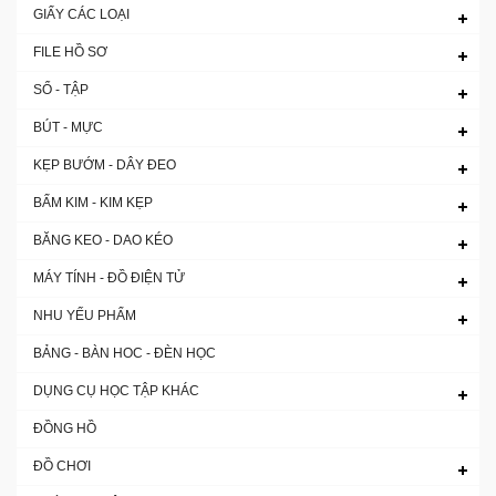
GIẤY CÁC LOẠI
FILE HỒ SƠ
SỔ - TẬP
BÚT - MỰC
KẸP BƯỚM - DÂY ĐEO
BẤM KIM - KIM KẸP
BĂNG KEO - DAO KÉO
MÁY TÍNH - ĐỒ ĐIỆN TỬ
NHU YẾU PHẨM
BẢNG - BÀN HOC - ĐÈN HỌC
DỤNG CỤ HỌC TẬP KHÁC
ĐỒNG HỒ
ĐỒ CHƠI