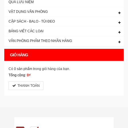
QUÀ LƯU NIỆM
VẬT DỤNG VĂN PHÒNG
CẶP SÁCH - BALO - TÚI ĐEO
BẢNG VIẾT CÁC LOẠI
VĂN PHÒNG PHẨM THEO NHÃN HÀNG
GIỎ HÀNG
Có
0 sản phẩm
trong giỏ hàng của bạn.
Tổng cộng:
0₫
THANH TOÁN