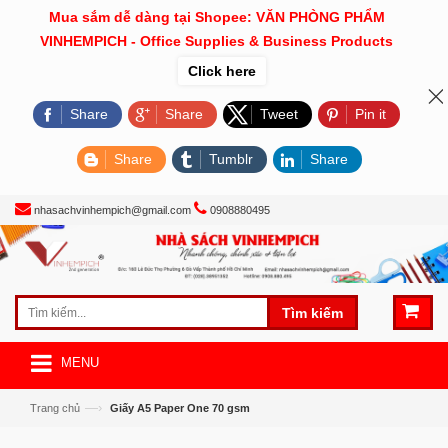
Mua sắm dễ dàng tại Shopee: VĂN PHÒNG PHẨM
VINHEMPICH - Office Supplies & Business Products
Click here
Share
Share
Tweet
Pin it
Share
Tumblr
Share
nhasachvinhempich@gmail.com
0908880495
Tìm kiếm
MENU
—›
Trang chủ
Giấy A5 Paper One 70 gsm