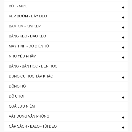
BÚT - MỰC
KẸP BƯỚM - DÂY ĐEO
BẤM KIM - KIM KẸP
BĂNG KEO - DAO KÉO
MÁY TÍNH - ĐỒ ĐIỆN TỬ
NHU YẾU PHẨM
BẢNG - BÀN HOC - ĐÈN HỌC
DỤNG CỤ HỌC TẬP KHÁC
ĐỒNG HỒ
ĐỒ CHƠI
QUÀ LƯU NIỆM
VẬT DỤNG VĂN PHÒNG
CẶP SÁCH - BALO - TÚI ĐEO