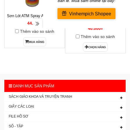
Sơn Lót ATM Spray A266( Xám )
Hộp Dấu Kim Loại Horse H-03
1
54x85mm
44.000₫
40.000₫
Thêm vào so sánh
Thêm vào so sánh
MUA HÀNG
CHỌN HÀNG
DANH MỤC SẢN PHẨM
SÁCH GIÁO KHOA VÀ TRUYỆN TRANH
GIẤY CÁC LOẠI
FILE HỒ SƠ
SỔ - TẬP