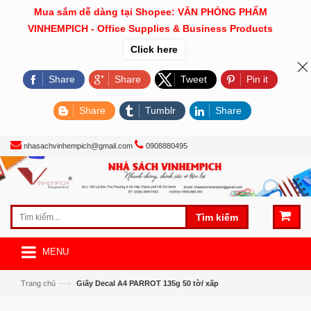
Mua sắm dễ dàng tại Shopee: VĂN PHÒNG PHẨM
VINHEMPICH - Office Supplies & Business Products
Click here
Share
Share
Tweet
Pin it
Share
Tumblr
Share
nhasachvinhempich@gmail.com
0908880495
Tìm kiếm
MENU
—›
Trang chủ
Giấy Decal A4 PARROT 135g 50 tờ/ xấp