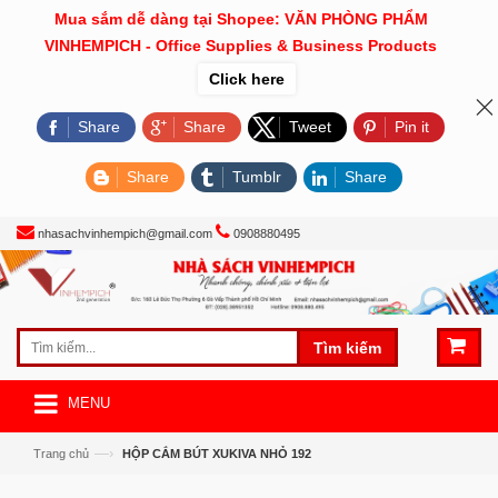
Mua sắm dễ dàng tại Shopee: VĂN PHÒNG PHẨM
VINHEMPICH - Office Supplies & Business Products
Click here
Share
Share
Tweet
Pin it
Share
Tumblr
Share
nhasachvinhempich@gmail.com
0908880495
Tìm kiếm
MENU
—›
Trang chủ
HỘP CẮM BÚT XUKIVA NHỎ 192