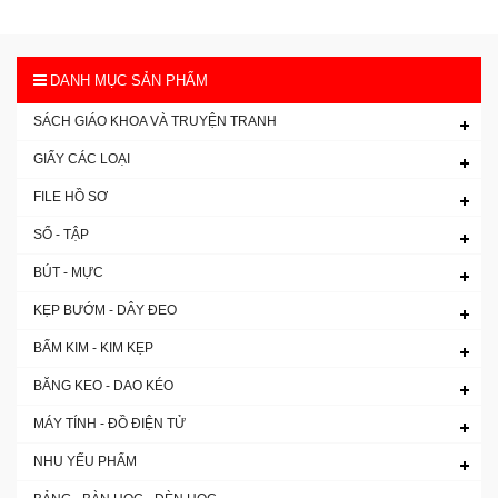
DANH MỤC SẢN PHẨM
SÁCH GIÁO KHOA VÀ TRUYỆN TRANH
GIẤY CÁC LOẠI
FILE HỒ SƠ
SỔ - TẬP
BÚT - MỰC
KẸP BƯỚM - DÂY ĐEO
BẤM KIM - KIM KẸP
BĂNG KEO - DAO KÉO
MÁY TÍNH - ĐỒ ĐIỆN TỬ
NHU YẾU PHẨM