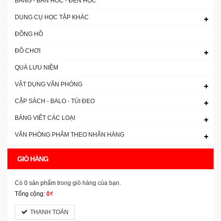
BẢNG - BÀN HOC - ĐÈN HỌC
DỤNG CỤ HỌC TẬP KHÁC
ĐỒNG HỒ
ĐỒ CHƠI
QUÀ LƯU NIỆM
VẬT DỤNG VĂN PHÒNG
CẶP SÁCH - BALO - TÚI ĐEO
BẢNG VIẾT CÁC LOẠI
VĂN PHÒNG PHẨM THEO NHÃN HÀNG
GIỎ HÀNG
Có
0 sản phẩm
trong giỏ hàng của bạn.
Tổng cộng:
0₫
THANH TOÁN