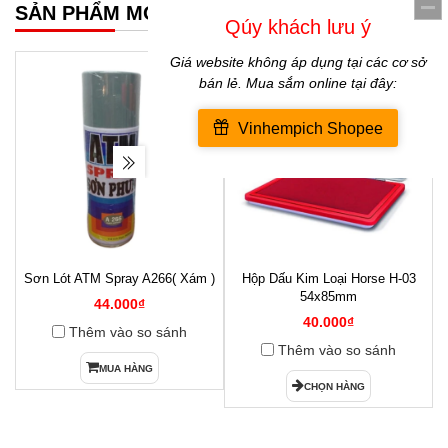
SẢN PHẨM MỚI NHẤT
Sơn Lót ATM Spray A266( Xám )
Hộp Dấu Kim Loại Horse H-03
1
54x85mm
44.000₫
40.000₫
Thêm vào so sánh
Thêm vào so sánh
MUA HÀNG
CHỌN HÀNG