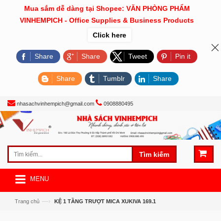
Mua sắm dễ dàng tại Shopee: VĂN PHÒNG PHẨM
VINHEMPICH - Office Supplies & Business Products
Click here
Share
Share
Tweet
Pin it
Share
Tumblr
Share
nhasachvinhempich@gmail.com
0908880495
Tìm kiếm
MENU
—›
Trang chủ
KỆ 1 TẦNG TRƯỢT MICA XUKIVA 169.1