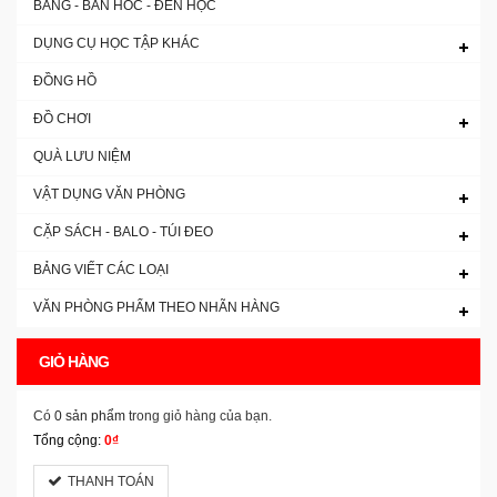
BẢNG - BÀN HOC - ĐÈN HỌC
DỤNG CỤ HỌC TẬP KHÁC
ĐỒNG HỒ
ĐỒ CHƠI
QUÀ LƯU NIỆM
VẬT DỤNG VĂN PHÒNG
CẶP SÁCH - BALO - TÚI ĐEO
BẢNG VIẾT CÁC LOẠI
VĂN PHÒNG PHẨM THEO NHÃN HÀNG
GIỎ HÀNG
Có
0 sản phẩm
trong giỏ hàng của bạn.
Tổng cộng:
0₫
THANH TOÁN