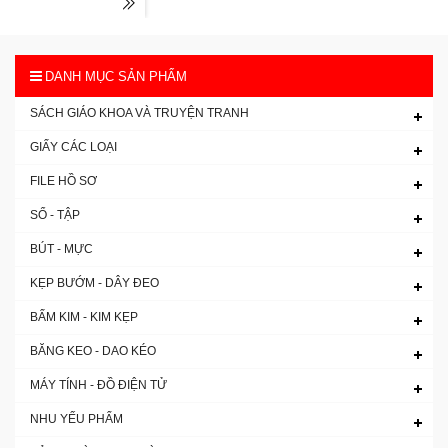
DANH MỤC SẢN PHẨM
SÁCH GIÁO KHOA VÀ TRUYỆN TRANH
GIẤY CÁC LOẠI
FILE HỒ SƠ
SỔ - TẬP
BÚT - MỰC
KẸP BƯỚM - DÂY ĐEO
BẤM KIM - KIM KẸP
BĂNG KEO - DAO KÉO
MÁY TÍNH - ĐỒ ĐIỆN TỬ
NHU YẾU PHẨM