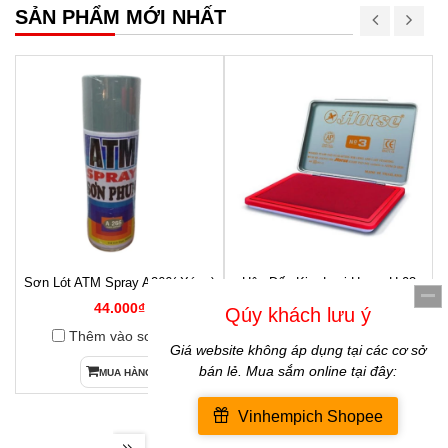
SẢN PHẨM MỚI NHẤT
Sơn Lót ATM Spray A266( Xám )
Hộp Dấu Kim Loại Horse H-03
1
54x85mm
44.000₫
40.000₫
Thêm vào so sánh
Thêm vào so sánh
MUA HÀNG
CHỌN HÀNG