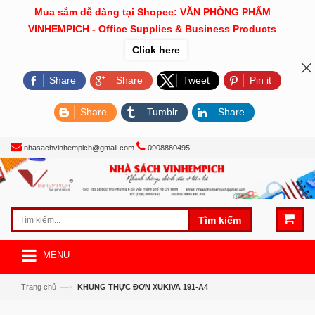
Mua sắm dễ dàng tại Shopee: VĂN PHÒNG PHẨM
VINHEMPICH - Office Supplies & Business Products
Click here
Share
Share
Tweet
Pin it
Share
Tumblr
Share
nhasachvinhempich@gmail.com
0908880495
Tìm kiếm
MENU
—›
Trang chủ
KHUNG THỰC ĐƠN XUKIVA 191-A4