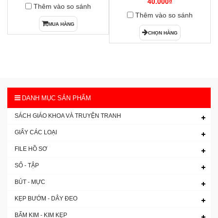
40.000₫
Thêm vào so sánh
Thêm vào so sánh
MUA HÀNG
CHỌN HÀNG
DANH MỤC SẢN PHẨM
SÁCH GIÁO KHOA VÀ TRUYỆN TRANH
GIẤY CÁC LOẠI
FILE HỒ SƠ
SỔ - TẬP
BÚT - MỰC
KẸP BƯỚM - DÂY ĐEO
BẤM KIM - KIM KẸP