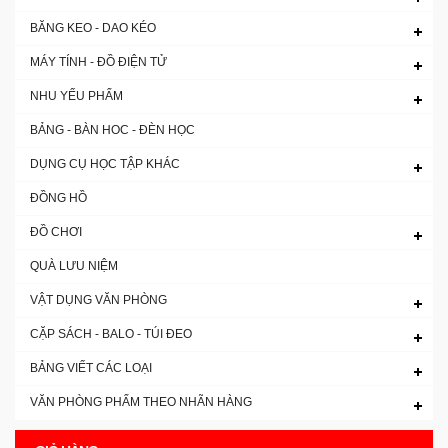
BĂNG KEO - DAO KÉO
MÁY TÍNH - ĐỒ ĐIỆN TỬ
NHU YẾU PHẨM
BẢNG - BÀN HOC - ĐÈN HỌC
DỤNG CỤ HỌC TẬP KHÁC
ĐỒNG HỒ
ĐỒ CHƠI
QUÀ LƯU NIỆM
VẬT DỤNG VĂN PHÒNG
CẶP SÁCH - BALO - TÚI ĐEO
BẢNG VIẾT CÁC LOẠI
VĂN PHÒNG PHẨM THEO NHÃN HÀNG