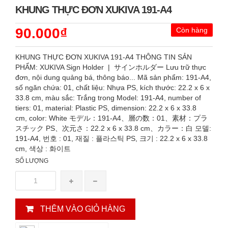
KHUNG THỰC ĐƠN XUKIVA 191-A4
90.000₫
Còn hàng
KHUNG THỰC ĐƠN XUKIVA 191-A4 THÔNG TIN SẢN
PHẨM: XUKIVA Sign Holder | サインホルダー Lưu trữ thực
đơn, nội dung quảng bá, thông báo... Mã sản phẩm: 191-A4,
số ngăn chứa: 01, chất liệu: Nhựa PS, kích thước: 22.2 x 6 x
33.8 cm, màu sắc: Trắng trong Model: 191-A4, number of
tiers: 01, material: Plastic PS, dimension: 22.2 x 6 x 33.8
cm, color: White モデル：191-A4、層の数：01、素材：プラ
スチック PS、次元さ：22.2 x 6 x 33.8 cm、カラー：白 모델:
191-A4, 번호 : 01, 재질 : 플라스틱 PS, 크기 : 22.2 x 6 x 33.8
cm, 색상 : 화이트
SỐ LƯỢNG
THÊM VÀO GIỎ HÀNG