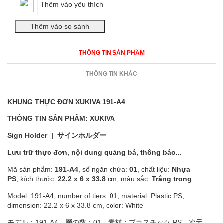
Thêm vào yêu thích
THÔNG TIN SẢN PHẨM
THÔNG TIN KHÁC
KHUNG THỰC ĐƠN XUKIVA 191-A4
THÔNG TIN SẢN PHẨM: XUKIVA
Sign Holder | サインホルダー
Lưu trữ thực đơn, nội dung quảng bá, thông báo...
Mã sản phẩm:
191-A4
, số ngăn chứa:
01
, chất liệu:
Nhựa
PS
, kích thước:
22.2 x 6 x 33.8
cm, màu sắc:
Trắng trong
Model: 191-A4, number of tiers: 01, material: Plastic PS,
dimension: 22.2 x 6 x 33.8 cm, color: White
モデル：191-A4、層の数：01、素材：プラスチック PS、次元