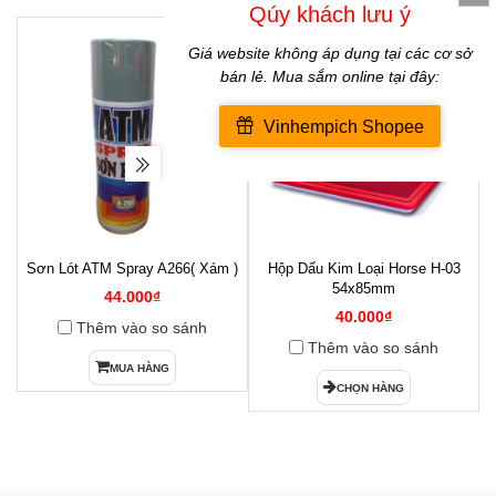
Sơn Lót ATM Spray A266( Xám )
Hộp Dấu Kim Loại Horse H-03
1
54x85mm
44.000₫
40.000₫
Thêm vào so sánh
Thêm vào so sánh
MUA HÀNG
CHỌN HÀNG