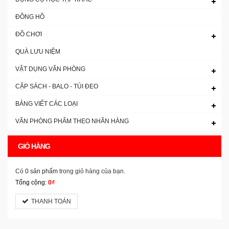
ĐỒNG HỒ
ĐỒ CHƠI
QUÀ LƯU NIỆM
VẬT DỤNG VĂN PHÒNG
CẶP SÁCH - BALO - TÚI ĐEO
BẢNG VIẾT CÁC LOẠI
VĂN PHÒNG PHẨM THEO NHÃN HÀNG
GIỎ HÀNG
Có
0 sản phẩm
trong giỏ hàng của bạn.
Tổng cộng:
0₫
THANH TOÁN