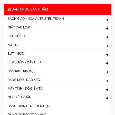
DANH MỤC SẢN PHẨM
SÁCH GIÁO KHOA VÀ TRUYỆN TRANH
GIẤY CÁC LOẠI
FILE HỒ SƠ
SỔ - TẬP
BÚT - MỰC
KẸP BƯỚM - DÂY ĐEO
BẤM KIM - KIM KẸP
BĂNG KEO - DAO KÉO
MÁY TÍNH - ĐỒ ĐIỆN TỬ
NHU YẾU PHẨM
BẢNG - BÀN HOC - ĐÈN HỌC
DỤNG CỤ HỌC TẬP KHÁC