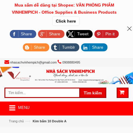
Mua sắm dễ dàng tại Shopee: VĂN PHÒNG PHẨM
VINHEMPICH - Office Supplies & Business Products
Click here
Share
Share
Tweet
Pin it
Share
Tumblr
Share
nhasachvinhempich@gmail.com
0908880495
Tìm kiếm
MENU
—›
Trang chủ
Kim bấm 10 Double A