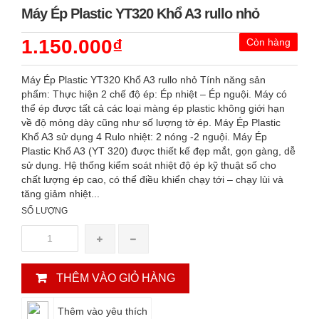
Máy Ép Plastic YT320 Khổ A3 rullo nhỏ
1.150.000₫
Còn hàng
Máy Ép Plastic YT320 Khổ A3 rullo nhỏ Tính năng sản
phẩm: Thực hiện 2 chế độ ép: Ép nhiệt – Ép nguội. Máy có
thể ép được tất cả các loại màng ép plastic không giới hạn
về độ mỏng dày cũng như số lượng tờ ép. Máy Ép Plastic
Khổ A3 sử dụng 4 Rulo nhiệt: 2 nóng -2 nguội. Máy Ép
Plastic Khổ A3 (YT 320) được thiết kế đẹp mắt, gọn gàng, dễ
sử dụng. Hệ thống kiểm soát nhiệt độ ép kỹ thuật số cho
chất lượng ép cao, có thể điều khiển chạy tới – chạy lùi và
tăng giảm nhiệt...
SỐ LƯỢNG
THÊM VÀO GIỎ HÀNG
Thêm vào yêu thích