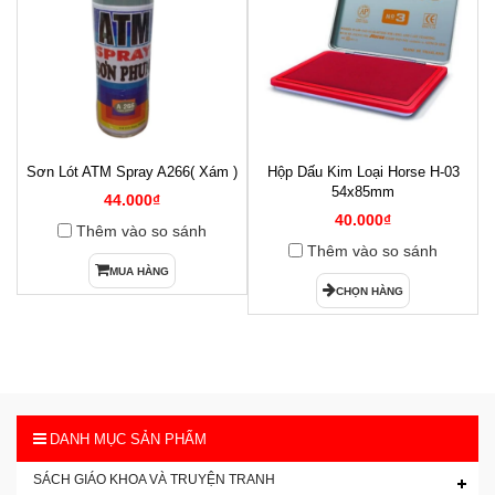
Sơn Lót ATM Spray A266( Xám )
Hộp Dấu Kim Loại Horse H-03
1
54x85mm
44.000₫
40.000₫
Thêm vào so sánh
Thêm vào so sánh
MUA HÀNG
CHỌN HÀNG
DANH MỤC SẢN PHẨM
SÁCH GIÁO KHOA VÀ TRUYỆN TRANH