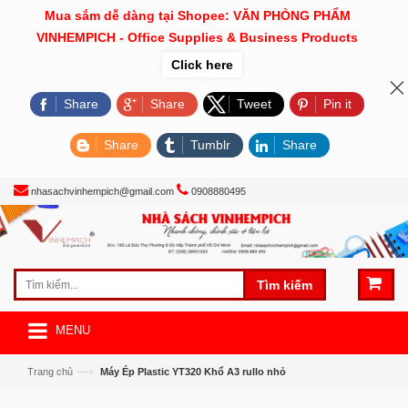
Mua sắm dễ dàng tại Shopee: VĂN PHÒNG PHẨM
VINHEMPICH - Office Supplies & Business Products
Click here
Share
Share
Tweet
Pin it
Share
Tumblr
Share
nhasachvinhempich@gmail.com
0908880495
Tìm kiếm
MENU
—›
Trang chủ
Máy Ép Plastic YT320 Khổ A3 rullo nhỏ