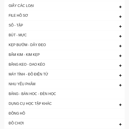
GIẤY CÁC LOẠI
FILE HỒ SƠ
SỔ - TẬP
BÚT - MỰC
KẸP BƯỚM - DÂY ĐEO
BẤM KIM - KIM KẸP
BĂNG KEO - DAO KÉO
MÁY TÍNH - ĐỒ ĐIỆN TỬ
NHU YẾU PHẨM
BẢNG - BÀN HOC - ĐÈN HỌC
DỤNG CỤ HỌC TẬP KHÁC
ĐỒNG HỒ
ĐỒ CHƠI