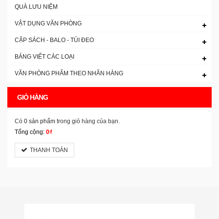
QUÀ LƯU NIỆM
VẬT DỤNG VĂN PHÒNG
CẶP SÁCH - BALO - TÚI ĐEO
BẢNG VIẾT CÁC LOẠI
VĂN PHÒNG PHẨM THEO NHÃN HÀNG
GIỎ HÀNG
Có
0 sản phẩm
trong giỏ hàng của bạn.
Tổng cộng:
0₫
THANH TOÁN