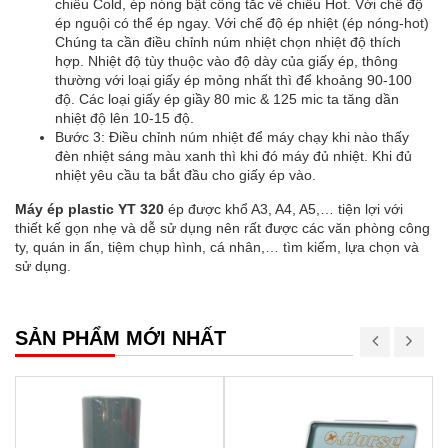
chiều Cold, ép nóng bật công tắc về chiều Hot. Với chế độ
ép nguội có thể ép ngay. Với chế độ ép nhiệt (ép nóng-hot)
Chúng ta cần điều chỉnh núm nhiệt chọn nhiệt độ thích
hợp. Nhiệt độ tùy thuộc vào độ dày của giấy ép, thông
thường với loại giấy ép mỏng nhất thì để khoảng 90-100
độ. Các loại giấy ép giầy 80 mic & 125 mic ta tăng dần
nhiệt độ lên 10-15 độ.
Bước 3: Điều chỉnh núm nhiệt để máy chạy khi nào thấy
đèn nhiệt sáng màu xanh thì khi đó máy đủ nhiệt. Khi đủ
nhiệt yêu cầu ta bắt đầu cho giấy ép vào.
Máy ép plastic YT
320
ép được khổ A3, A4, A5,… tiện lợi với
thiết kế gọn nhẹ và dễ sử dụng nên rất được các văn phòng công
ty, quán in ấn, tiệm chụp hình, cá nhân,… tìm kiếm, lựa chọn và
sử dụng.
SẢN PHẨM MỚI NHẤT