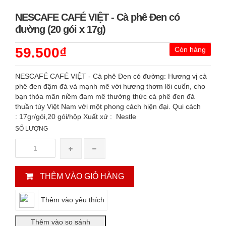
NESCAFE CAFÉ VIỆT - Cà phê Đen có
đường (20 gói x 17g)
59.500₫
Còn hàng
NESCAFÉ CAFÉ VIỆT - Cà phê Đen có đường: Hương vị cà
phê đen đậm đà và mạnh mẽ với hương thơm lôi cuốn, cho
bạn thỏa mãn niềm đam mê thưởng thức cà phê đen đá
thuần túy Việt Nam với một phong cách hiện đại. Qui cách
: 17gr/gói,20 gói/hộp Xuất xứ : Nestle
SỐ LƯỢNG
THÊM VÀO GIỎ HÀNG
Thêm vào yêu thích