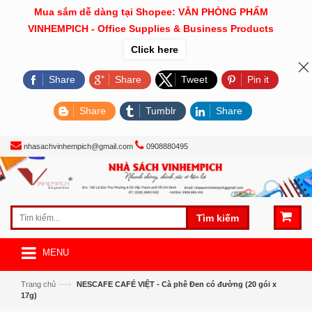
Mua sắm dễ dàng tại Shopee: VĂN PHÒNG PHẨM
VINHEMPICH - Office Supplies & Business Products
Click here
Share
Share
Tweet
Pin it
Share
Tumblr
Share
nhasachvinhempich@gmail.com
0908880495
Tìm kiếm
MENU
—›
Trang chủ
NESCAFE CAFÉ VIỆT - Cà phê Đen có đường (20 gói x
17g)