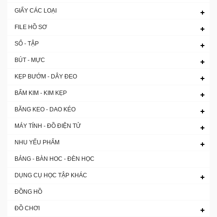
GIẤY CÁC LOẠI
FILE HỒ SƠ
SỔ - TẬP
BÚT - MỰC
KẸP BƯỚM - DÂY ĐEO
BẤM KIM - KIM KẸP
BĂNG KEO - DAO KÉO
MÁY TÍNH - ĐỒ ĐIỆN TỬ
NHU YẾU PHẨM
BẢNG - BÀN HOC - ĐÈN HỌC
DỤNG CỤ HỌC TẬP KHÁC
ĐỒNG HỒ
ĐỒ CHƠI