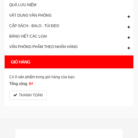
QUÀ LƯU NIỆM
VẬT DỤNG VĂN PHÒNG
CẶP SÁCH - BALO - TÚI ĐEO
BẢNG VIẾT CÁC LOẠI
VĂN PHÒNG PHẨM THEO NHÃN HÀNG
GIỎ HÀNG
Có
0 sản phẩm
trong giỏ hàng của bạn.
Tổng cộng:
0₫
THANH TOÁN