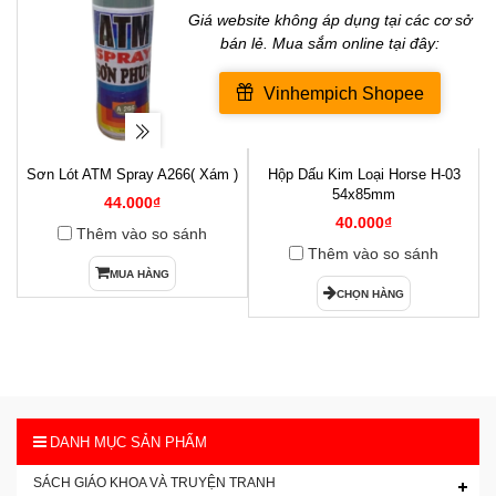
Sơn Lót ATM Spray A266( Xám )
Hộp Dấu Kim Loại Horse H-03
1
54x85mm
44.000₫
40.000₫
Thêm vào so sánh
Thêm vào so sánh
MUA HÀNG
CHỌN HÀNG
DANH MỤC SẢN PHẨM
SÁCH GIÁO KHOA VÀ TRUYỆN TRANH