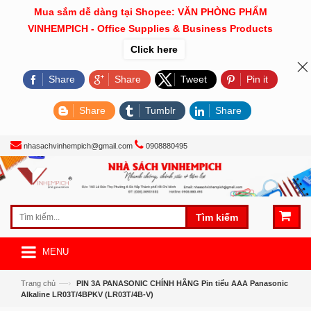
Mua sắm dễ dàng tại Shopee: VĂN PHÒNG PHẨM
VINHEMPICH - Office Supplies & Business Products
Click here
Share
Share
Tweet
Pin it
Share
Tumblr
Share
nhasachvinhempich@gmail.com
0908880495
Tìm kiếm
MENU
—›
Trang chủ
PIN 3A PANASONIC CHÍNH HÃNG Pin tiểu AAA Panasonic
Alkaline LR03T/4BPKV (LR03T/4B-V)