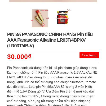
PIN 3A PANASONIC CHÍNH HÃNG Pin tiểu
AAA Panasonic Alkaline LR03T/4BPKV
(LR03T/4B-V)
30.000₫
Còn hàng
Pin Panasonic sử dụng bền bỉ, xả pin chậm giúp dùng được
lâu hơn, chống rò rỉ. Pin tiểu AAA Panasonic 1.5V ALKALINE
LR03T/4BPKV sử dụng tốt trong nhiều điều kiện nhiệt độ
nóng, lạnh. Pin có thể sử dụng cho chuột bluetooth, remote
tivi, đồ chơi,... Loại pin Pin tiểu AAA Số lượng 2 viên Hiệu
điện thế 1.5V Đóng gói Vỉ Ưu điểm Pin thế hệ mới kéo dài
thời dùng lên tới 20%, Chống rò rỉ, không chảy nước, hạn
chế hư hỏng, sử dụng tốt trong nhiều điều kiện nhiệt độ
nóng, lạnh Thông tin thêm Pin dùng 1 lần, không sạc...