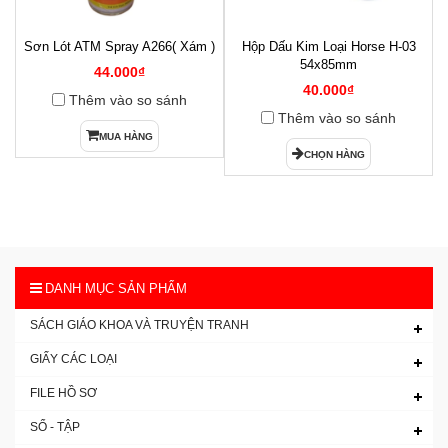
Sơn Lót ATM Spray A266( Xám )
Hộp Dấu Kim Loại Horse H-03
1
54x85mm
44.000₫
40.000₫
Thêm vào so sánh
Thêm vào so sánh
MUA HÀNG
CHỌN HÀNG
DANH MỤC SẢN PHẨM
SÁCH GIÁO KHOA VÀ TRUYỆN TRANH
GIẤY CÁC LOẠI
FILE HỒ SƠ
SỔ - TẬP