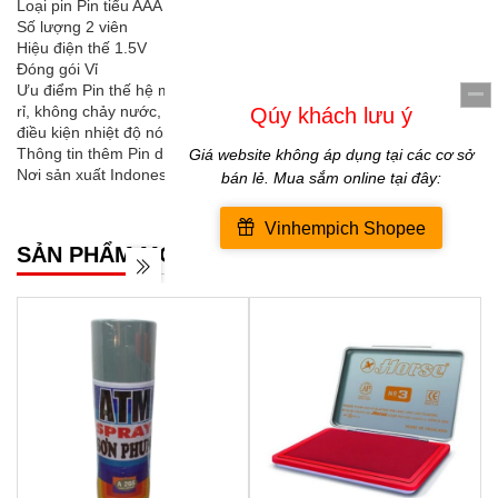
Loại pin Pin tiểu AAA
Số lượng 2 viên
Hiệu điện thế 1.5V
Đóng gói Vỉ
Ưu điểm Pin thế hệ mới kéo dài thời dùng lên tới 20%, Chống rò
rỉ, không chảy nước, hạn chế hư hỏng, sử dụng tốt trong nhiều
điều kiện nhiệt độ nóng, lạnh
Thông tin thêm Pin dùng 1 lần, không sạc lại
Nơi sản xuất Indonesia
SẢN PHẨM MỚI NHẤT