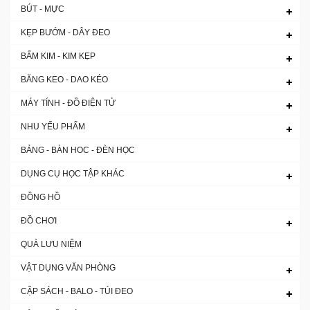
BÚT - MỰC
KẸP BƯỚM - DÂY ĐEO
BẤM KIM - KIM KẸP
BĂNG KEO - DAO KÉO
MÁY TÍNH - ĐỒ ĐIỆN TỬ
NHU YẾU PHẨM
BẢNG - BÀN HOC - ĐÈN HỌC
DỤNG CỤ HỌC TẬP KHÁC
ĐỒNG HỒ
ĐỒ CHƠI
QUÀ LƯU NIỆM
VẬT DỤNG VĂN PHÒNG
CẶP SÁCH - BALO - TÚI ĐEO