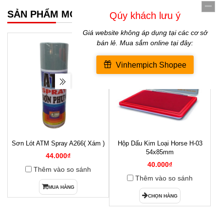
SẢN PHẨM MỚI NHẤT
Sơn Lót ATM Spray A266( Xám )
Hộp Dấu Kim Loại Horse H-03
1
54x85mm
44.000₫
40.000₫
Thêm vào so sánh
Thêm vào so sánh
MUA HÀNG
CHỌN HÀNG