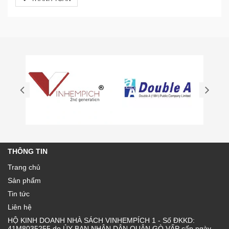
THÔNG TIN
Trang chủ
Sản phẩm
Tin tức
Liên hệ
HỘ KINH DOANH NHÀ SÁCH VINHEMPÍCH 1 - Số ĐKKD:
41M8035255 do ỦY BAN NHÂN DÂN QUẬN GÒ VẤP cấp ngày