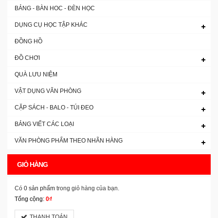
BẢNG - BÀN HOC - ĐÈN HỌC
DỤNG CỤ HỌC TẬP KHÁC
ĐỒNG HỒ
ĐỒ CHƠI
QUÀ LƯU NIỆM
VẬT DỤNG VĂN PHÒNG
CẶP SÁCH - BALO - TÚI ĐEO
BẢNG VIẾT CÁC LOẠI
VĂN PHÒNG PHẨM THEO NHÃN HÀNG
GIỎ HÀNG
Có
0 sản phẩm
trong giỏ hàng của bạn.
Tổng cộng:
0₫
THANH TOÁN