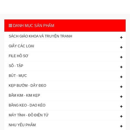
DANH MỤC SẢN PHẨM
SÁCH GIÁO KHOA VÀ TRUYỆN TRANH
GIẤY CÁC LOẠI
FILE HỒ SƠ
SỔ - TẬP
BÚT - MỰC
KẸP BƯỚM - DÂY ĐEO
BẤM KIM - KIM KẸP
BĂNG KEO - DAO KÉO
MÁY TÍNH - ĐỒ ĐIỆN TỬ
NHU YẾU PHẨM