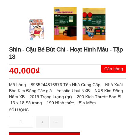
Shin - Cậu Bé Bút Chì - Hoạt Hình Màu - Tập
18
40.000₫
Còn hàng
Mã hàng 8935244816976 Tên Nhà Cung Cấp Nhà Xuất
Bản Kim Đồng Tác giả Yoshito Usui NXB NXB Kim Đồng
Năm XB 2019 Trọng lượng (gr) 200 Kích Thước Bao Bì
13 x 18 Số trang 190 Hình thức Bìa Mềm
SỐ LƯỢNG