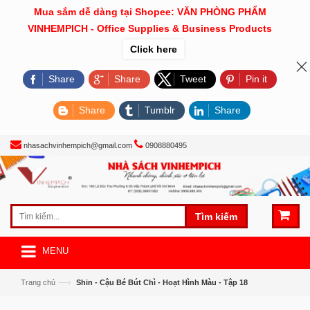
Mua sắm dễ dàng tại Shopee: VĂN PHÒNG PHẨM
VINHEMPICH - Office Supplies & Business Products
Click here
Share
Share
Tweet
Pin it
Share
Tumblr
Share
nhasachvinhempich@gmail.com
0908880495
Tìm kiếm
MENU
—›
Trang chủ
Shin - Cậu Bé Bút Chì - Hoạt Hình Màu - Tập 18