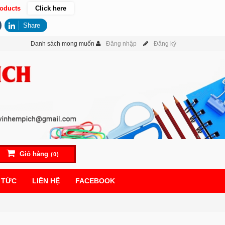
oducts
Click here
Share
Danh sách mong muốn
Đăng nhập
Đăng ký
Giỏ hàng
(0)
 TỨC
LIÊN HỆ
FACEBOOK