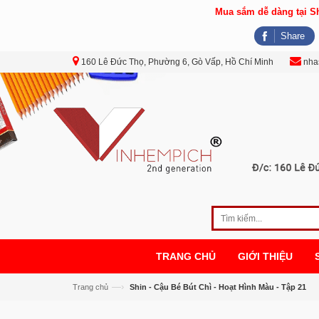
Mua sắm dễ dàng tại 
Share
160 Lê Đức Thọ, Phường 6, Gò Vấp, Hồ Chí Minh
nha
TRANG CHỦ
GIỚI THIỆU
—›
Trang chủ
Shin - Cậu Bé Bút Chì - Hoạt Hình Màu - Tập 21