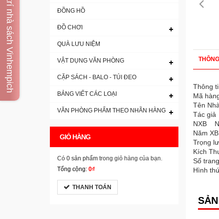
Vị trí nhà sách Vinhempich
ĐỒNG HỒ
ĐỒ CHƠI
QUÀ LƯU NIỆM
THÔNG
VẬT DỤNG VĂN PHÒNG
CẶP SÁCH - BALO - TÚI ĐEO
Thông t
BẢNG VIẾT CÁC LOẠI
Mã hàn
Tên Nh
VĂN PHÒNG PHẨM THEO NHÃN HÀNG
Tác giả
NXB NX
Năm X
GIỎ HÀNG
Trọng l
Kích Th
Có
0 sản phẩm
trong giỏ hàng của bạn.
Số tra
Tổng cộng:
0₫
Hình t
THANH TOÁN
SẢN