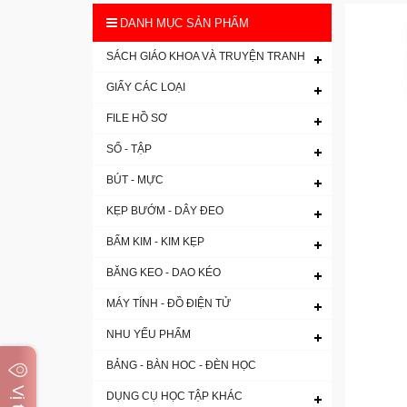
DANH MỤC SẢN PHẨM
SÁCH GIÁO KHOA VÀ TRUYỆN TRANH
GIẤY CÁC LOẠI
FILE HỒ SƠ
SỔ - TẬP
BÚT - MỰC
KẸP BƯỚM - DÂY ĐEO
BẤM KIM - KIM KẸP
BĂNG KEO - DAO KÉO
MÁY TÍNH - ĐỒ ĐIỆN TỬ
NHU YẾU PHẨM
BẢNG - BÀN HOC - ĐÈN HỌC
DỤNG CỤ HỌC TẬP KHÁC