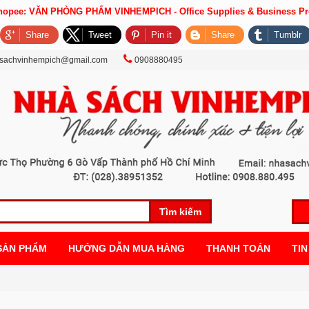
Shopee: VĂN PHÒNG PHẨM VINHEMPICH - Office Supplies & Business Pr
Share
Tweet
Pin it
Share
Tumblr
sachvinhempich@gmail.com
0908880495
Tìm kiếm
SẢN PHẨM
HƯỚNG DẪN MUA HÀNG
THANH TOÁN
TIN