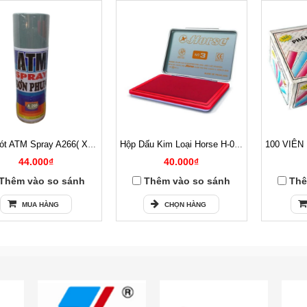
Sơn Lót ATM Spray A266( Xám )
Hộp Dấu Kim Loại Horse H-03 54x85mm
44.000₫
40.000₫
Thêm vào so sánh
Thêm vào so sánh
Thê
MUA HÀNG
CHỌN HÀNG