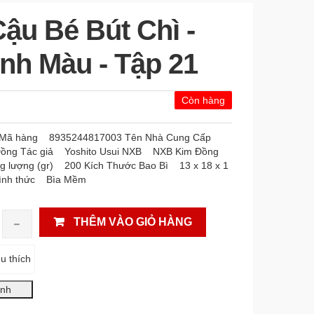
Cậu Bé Bút Chì -
nh Màu - Tập 21
Còn hàng
m Mã hàng 8935244817003 Tên Nhà Cung Cấp
Đồng Tác giả Yoshito Usui NXB NXB Kim Đồng
lượng (gr) 200 Kích Thước Bao Bì 13 x 18 x 1
ình thức Bìa Mềm
THÊM VÀO GIỎ HÀNG
u thích