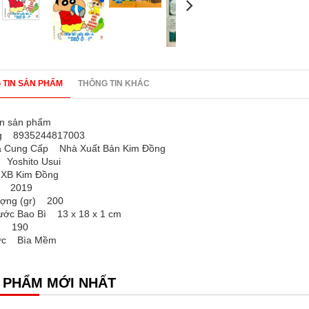
 TIN SẢN PHẨM
THÔNG TIN KHÁC
in sản phẩm
g 8935244817003
à Cung Cấp Nhà Xuất Bản Kim Đồng
 Yoshito Usui
B Kim Đồng
B 2019
ượng (gr) 200
ước Bao Bì 13 x 18 x 1 cm
ng 190
hức Bìa Mềm
 PHẨM MỚI NHẤT