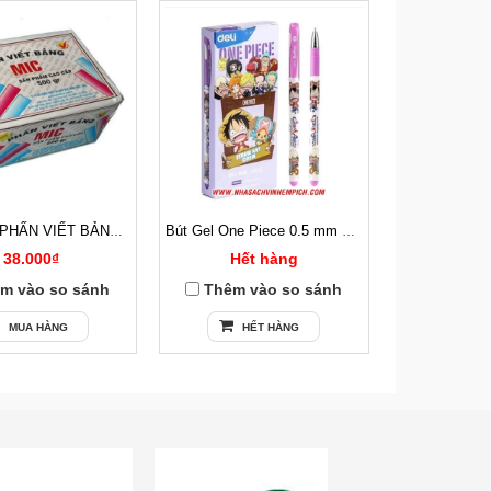
100 VIÊN PHẤN VIẾT BẢNG CÓ BỤI
Bút Gel One Piece 0.5 mm Deli CG13 Mực Tím
38.000₫
Hết hàng
13
m vào so sánh
Thêm vào so sánh
Thêm v
MUA HÀNG
HẾT HÀNG
MU