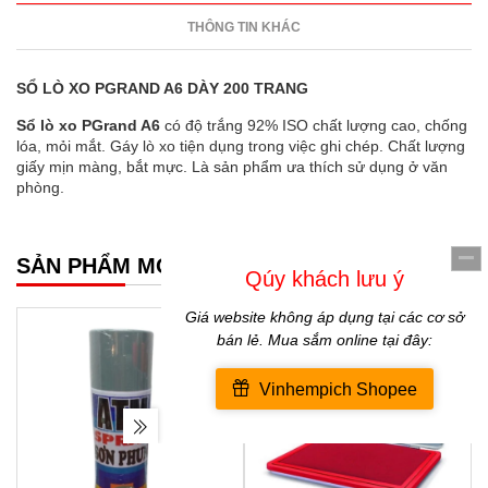
THÔNG TIN KHÁC
SỔ LÒ XO PGRAND A6 DÀY 200 TRANG
Sổ lò xo PGrand A6
có độ trắng 92% ISO chất lượng cao, chống
lóa, mỏi mắt. Gáy lò xo tiện dụng trong việc ghi chép. Chất lượng
giấy mịn màng, bắt mực. Là sản phẩm ưa thích sử dụng ở văn
phòng.
SẢN PHẨM MỚI NHẤT