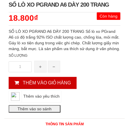
SỔ LÒ XO PGRAND A6 DÀY 200 TRANG
18.800₫
Còn hàng
SỔ LÒ XO PGRAND A6 DÀY 200 TRANG Sổ lò xo PGrand
A6 có độ trắng 92% ISO chất lượng cao, chống lóa, mỏi mắt.
Gáy lò xo tiện dụng trong việc ghi chép. Chất lượng giấy mịn
màng, bắt mực. Là sản phẩm ưa thích sử dụng ở văn phòng.
SỐ LƯỢNG
THÊM VÀO GIỎ HÀNG
Thêm vào yêu thích
THÔNG TIN SẢN PHẨM