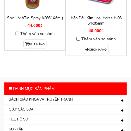
Sơn Lót ATM Spray A266( Xám )
Hộp Dấu Kim Loại Horse H-03
1
54x85mm
44.000₫
40.000₫
Thêm vào so sánh
Thêm vào so sánh
MUA HÀNG
CHỌN HÀNG
DANH MỤC SẢN PHẨM
SÁCH GIÁO KHOA VÀ TRUYỆN TRANH
GIẤY CÁC LOẠI
FILE HỒ SƠ
SỔ - TẬP