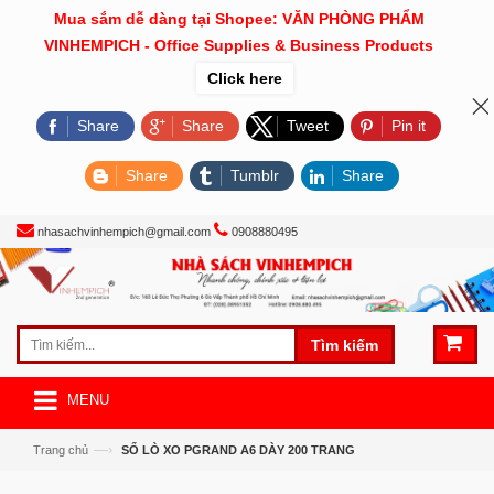
Mua sắm dễ dàng tại Shopee: VĂN PHÒNG PHẨM
VINHEMPICH - Office Supplies & Business Products
Click here
Share
Share
Tweet
Pin it
Share
Tumblr
Share
nhasachvinhempich@gmail.com
0908880495
Tìm kiếm
MENU
—›
Trang chủ
SỔ LÒ XO PGRAND A6 DÀY 200 TRANG