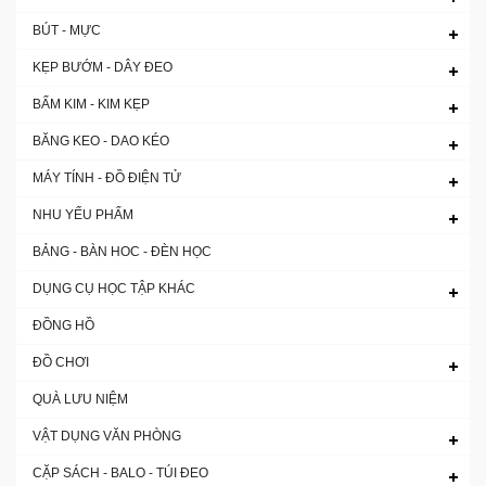
BÚT - MỰC
KẸP BƯỚM - DÂY ĐEO
BẤM KIM - KIM KẸP
BĂNG KEO - DAO KÉO
MÁY TÍNH - ĐỒ ĐIỆN TỬ
NHU YẾU PHẨM
BẢNG - BÀN HOC - ĐÈN HỌC
DỤNG CỤ HỌC TẬP KHÁC
ĐỒNG HỒ
ĐỒ CHƠI
QUÀ LƯU NIỆM
VẬT DỤNG VĂN PHÒNG
CẶP SÁCH - BALO - TÚI ĐEO