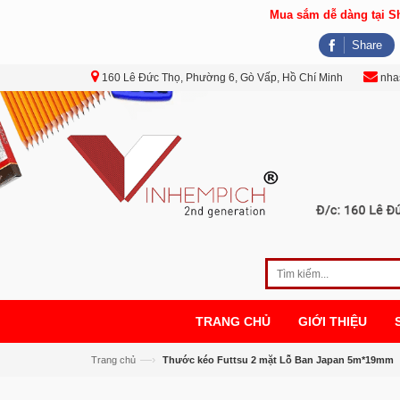
Mua sắm dễ dàng tại 
Share
160 Lê Đức Thọ, Phường 6, Gò Vấp, Hồ Chí Minh
nha
TRANG CHỦ
GIỚI THIỆU
—›
Trang chủ
Thước kéo Futtsu 2 mặt Lỗ Ban Japan 5m*19mm