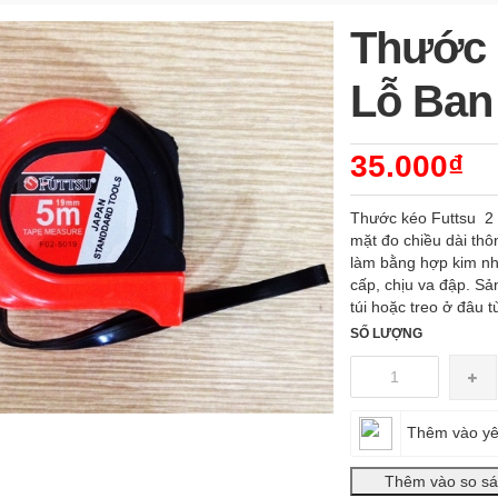
Thước 
Lỗ Ban
35.000₫
Thước kéo Futtsu 2 
mặt đo chiều dài th
làm bằng hợp kim nh
cấp, chịu va đập. Sả
túi hoặc treo ở đâu 
SỐ LƯỢNG
Thêm vào yê