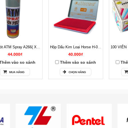
Sơn Lót ATM Spray A266( Xám )
Hộp Dấu Kim Loại Horse H-03 54x85mm
44.000₫
40.000₫
Thêm vào so sánh
Thêm vào so sánh
Thê
MUA HÀNG
CHỌN HÀNG