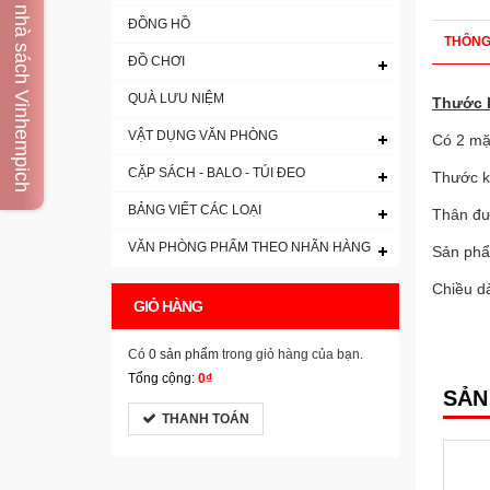
Vị trí nhà sách Vinhempich
ĐỒNG HỒ
THÔNG
ĐỒ CHƠI
QUÀ LƯU NIỆM
Thước 
VẬT DỤNG VĂN PHÒNG
Có 2 mặt
CẶP SÁCH - BALO - TÚI ĐEO
Thước k
BẢNG VIẾT CÁC LOẠI
Thân đư
VĂN PHÒNG PHẨM THEO NHÃN HÀNG
Sản phẩm
Chiều d
GIỎ HÀNG
Có
0 sản phẩm
trong giỏ hàng của bạn.
Tổng cộng:
0₫
SẢN
THANH TOÁN