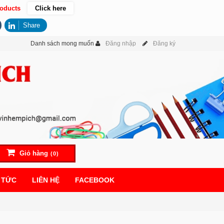
oducts
Click here
Share
Danh sách mong muốn
Đăng nhập
Đăng ký
Giỏ hàng
(0)
 TỨC
LIÊN HỆ
FACEBOOK