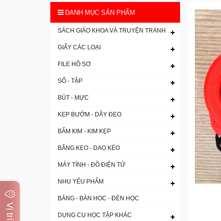
DANH MỤC SẢN PHẨM
SÁCH GIÁO KHOA VÀ TRUYỆN TRANH
GIẤY CÁC LOẠI
FILE HỒ SƠ
SỔ - TẬP
BÚT - MỰC
KẸP BƯỚM - DÂY ĐEO
BẤM KIM - KIM KẸP
BĂNG KEO - DAO KÉO
MÁY TÍNH - ĐỒ ĐIỆN TỬ
NHU YẾU PHẨM
BẢNG - BÀN HOC - ĐÈN HỌC
DỤNG CỤ HỌC TẬP KHÁC