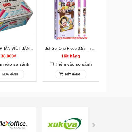
100 VIÊN PHẤN VIẾT BẢNG CÓ BỤI
Bút Gel One Piece 0.5 mm Deli CG13 Mực Tím
38.000₫
Hết hàng
13
m vào so sánh
Thêm vào so sánh
Thêm v
MUA HÀNG
HẾT HÀNG
MU