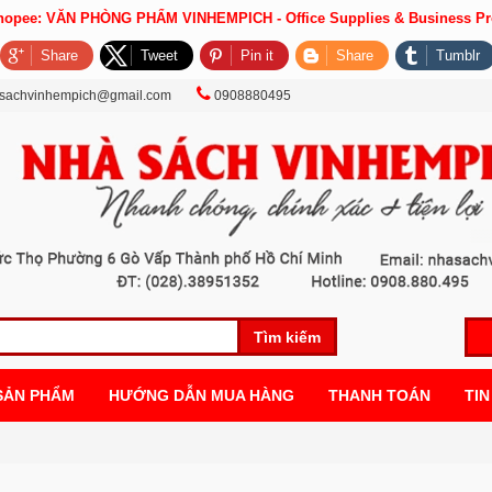
Shopee: VĂN PHÒNG PHẨM VINHEMPICH - Office Supplies & Business Pr
Share
Tweet
Pin it
Share
Tumblr
sachvinhempich@gmail.com
0908880495
Tìm kiếm
SẢN PHẨM
HƯỚNG DẪN MUA HÀNG
THANH TOÁN
TIN