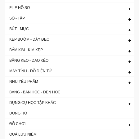
FILE HỒ SƠ
SỔ - TẬP
BÚT - MỰC
KẸP BƯỚM - DÂY ĐEO
BẤM KIM - KIM KẸP
BĂNG KEO - DAO KÉO
MÁY TÍNH - ĐỒ ĐIỆN TỬ
NHU YẾU PHẨM
BẢNG - BÀN HOC - ĐÈN HỌC
DỤNG CỤ HỌC TẬP KHÁC
ĐỒNG HỒ
ĐỒ CHƠI
QUÀ LƯU NIỆM