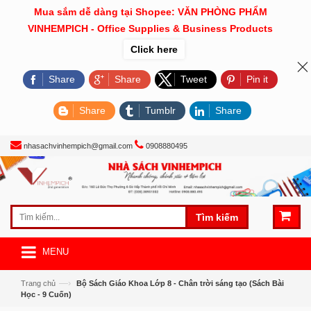
Mua sắm dễ dàng tại Shopee: VĂN PHÒNG PHẨM
VINHEMPICH - Office Supplies & Business Products
Click here
Share
Share
Tweet
Pin it
Share
Tumblr
Share
nhasachvinhempich@gmail.com
0908880495
Tìm kiếm
MENU
—›
Trang chủ
Bộ Sách Giáo Khoa Lớp 8 - Chân trời sáng tạo (Sách Bài
Học - 9 Cuốn)