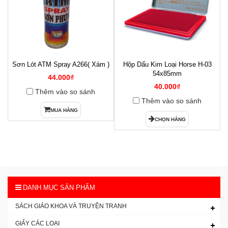
Sơn Lót ATM Spray A266( Xám )
Hộp Dấu Kim Loại Horse H-03
1
54x85mm
44.000₫
40.000₫
Thêm vào so sánh
Thêm vào so sánh
MUA HÀNG
CHỌN HÀNG
DANH MỤC SẢN PHẨM
SÁCH GIÁO KHOA VÀ TRUYỆN TRANH
GIẤY CÁC LOẠI