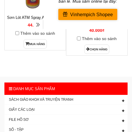
Sơn Lót ATM Spray A266( Xám )
Hộp Dấu Kim Loại Horse H-03
1
54x85mm
44.000₫
40.000₫
Thêm vào so sánh
Thêm vào so sánh
MUA HÀNG
CHỌN HÀNG
DANH MỤC SẢN PHẨM
SÁCH GIÁO KHOA VÀ TRUYỆN TRANH
GIẤY CÁC LOẠI
FILE HỒ SƠ
SỔ - TẬP