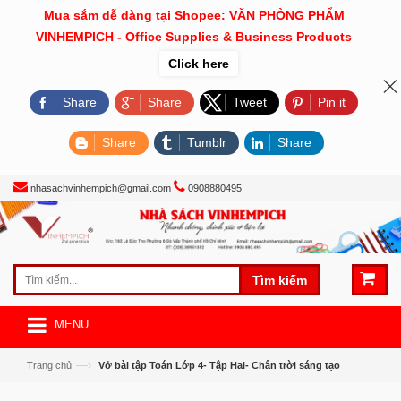
Mua sắm dễ dàng tại Shopee: VĂN PHÒNG PHẨM
VINHEMPICH - Office Supplies & Business Products
Click here
Share
Share
Tweet
Pin it
Share
Tumblr
Share
nhasachvinhempich@gmail.com
0908880495
Tìm kiếm
MENU
—›
Trang chủ
Vở bài tập Toán Lớp 4- Tập Hai- Chân trời sáng tạo