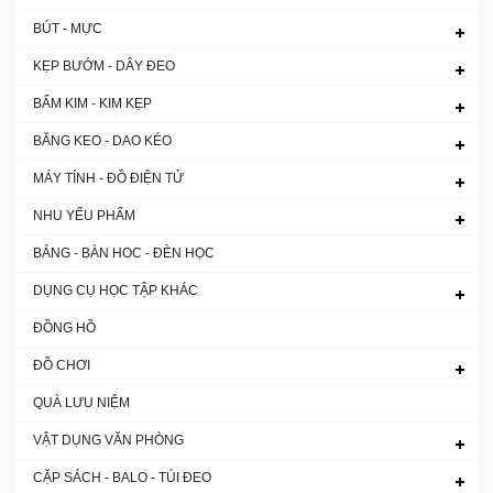
BÚT - MỰC
KẸP BƯỚM - DÂY ĐEO
BẤM KIM - KIM KẸP
BĂNG KEO - DAO KÉO
MÁY TÍNH - ĐỒ ĐIỆN TỬ
NHU YẾU PHẨM
BẢNG - BÀN HOC - ĐÈN HỌC
DỤNG CỤ HỌC TẬP KHÁC
ĐỒNG HỒ
ĐỒ CHƠI
QUÀ LƯU NIỆM
VẬT DỤNG VĂN PHÒNG
CẶP SÁCH - BALO - TÚI ĐEO