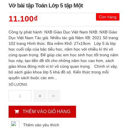
Vở bài tập Toán Lớp 5 tập Một
11.100₫
Còn hàng
Công ty phát hành: NXB Giáo Dục Việt Nam NXB: NXB Giáo
Dục Việt Nam Tác giả: Nhiều tác giả Năm XB: 2021 Số trang:
102 trang Hình thức: Bìa mềm Khổ: 27x19cm Lớp 5 là lớp
học cuối cấp của bậc tiểu học, năm học với nhiều kì thi vô
cùng quan trọng. Để giúp các em học sinh học tốt trong năm
học này, tạo tiền đề tốt cho những năm học cao hơn, sách
giáo khoa đóng một vị trí vô cùng quan trọng. Chính vì vậy,
bộ sách giáo khoa lớp 5 khá đồ sộ. Kiến thức trong mỗi
quyển sách buộc các em...
SỐ LƯỢNG
THÊM VÀO GIỎ HÀNG
Thêm vào yêu thích