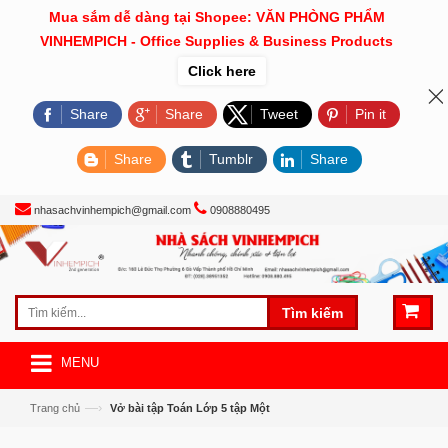
Mua sắm dễ dàng tại Shopee: VĂN PHÒNG PHẨM
VINHEMPICH - Office Supplies & Business Products
Click here
Share
Share
Tweet
Pin it
Share
Tumblr
Share
nhasachvinhempich@gmail.com
0908880495
Tìm kiếm
MENU
—›
Trang chủ
Vở bài tập Toán Lớp 5 tập Một