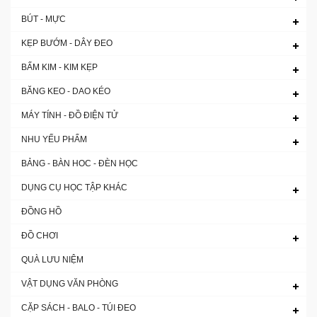
BÚT - MỰC
KẸP BƯỚM - DÂY ĐEO
BẤM KIM - KIM KẸP
BĂNG KEO - DAO KÉO
MÁY TÍNH - ĐỒ ĐIỆN TỬ
NHU YẾU PHẨM
BẢNG - BÀN HOC - ĐÈN HỌC
DỤNG CỤ HỌC TẬP KHÁC
ĐỒNG HỒ
ĐỒ CHƠI
QUÀ LƯU NIỆM
VẬT DỤNG VĂN PHÒNG
CẶP SÁCH - BALO - TÚI ĐEO