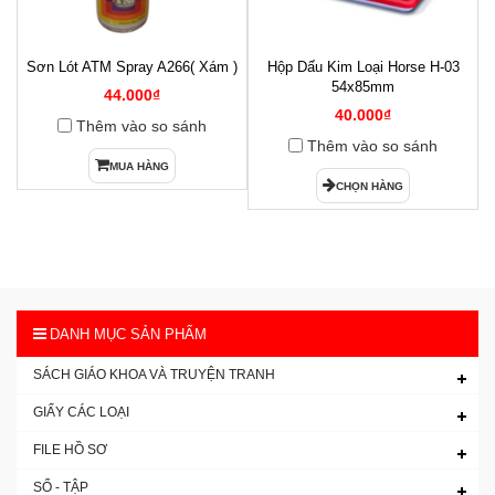
Sơn Lót ATM Spray A266( Xám )
Hộp Dấu Kim Loại Horse H-03
1
54x85mm
44.000₫
40.000₫
Thêm vào so sánh
Thêm vào so sánh
MUA HÀNG
CHỌN HÀNG
DANH MỤC SẢN PHẨM
SÁCH GIÁO KHOA VÀ TRUYỆN TRANH
GIẤY CÁC LOẠI
FILE HỒ SƠ
SỔ - TẬP