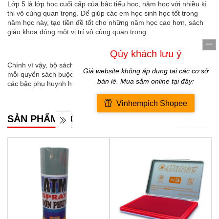
Lớp 5 là lớp học cuối cấp của bậc tiểu học, năm học với nhiều kì
thi vô cùng quan trọng. Để giúp các em học sinh học tốt trong
năm học này, tạo tiền đề tốt cho những năm học cao hơn, sách
giáo khoa đóng một vị trí vô cùng quan trọng.
Chính vì vậy, bộ sách giáo khoa lớp 5 khá đồ sộ. Kiến thức trong
mỗi quyển sách buộc các em phải tiếp thu cũng không ít. Do vậy,
các bậc phụ huynh hãy mua đầy đủ sách vở cho con nhé !
SẢN PHẨM MỚI NHẤT