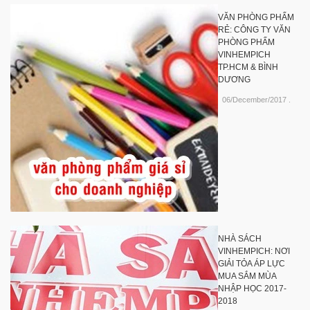
VĂN PHÒNG PHẨM
RẺ: CÔNG TY VĂN
PHÒNG PHẨM
VINHEMPICH
TP.HCM & BÌNH
DƯƠNG
06/December/2017
.
NHÀ SÁCH
VINHEMPICH: NƠI
GIẢI TỎA ÁP LỰC
MUA SẮM MÙA
NHẬP HỌC 2017-
2018