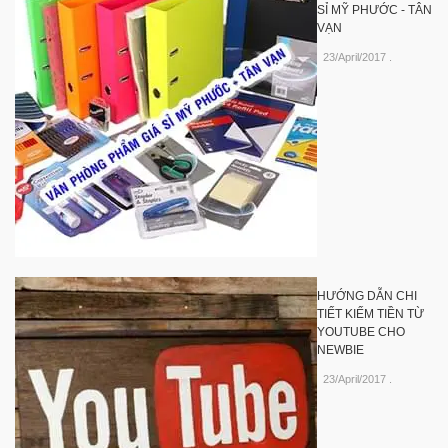
SỈ MỸ PHƯỚC - TÂN
VẠN
23/April/2017
.
HƯỚNG DẪN CHI
TIẾT KIẾM TIỀN TỪ
YOUTUBE CHO
NEWBIE
23/April/2017
.