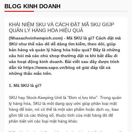
BLOG KINH DOANH
KHÁI NIỆM SKU VÀ CÁCH ĐẶT MÃ SKU GIÚP
QUẢN LÝ HÀNG HÓA HIỆU QUẢ
(Nhasachvinhempich.com) - Mã SKU là gì? Cách đặt mã
SKU như thế nào để dễ dàng tìm kiếm, theo dõi, giúp
bán hàng và quản lý hàng hóa hiệu quả? Đây là những
câu hỏi mà các chủ shop thường đặt ra khi bắt đầu đi
vào hoạt động kinh doanh. Bài viết sau đây được trích
dẫn từ https://www.sapo.vn/blog sẽ giải đáp tất cả
những thắc mắc trên.
1. Mã SKU là gì?
SKU hay Stock-Keeping Unit là “Đơn vị lưu kho”. Trong quản
lý hàng hóa, SKU là một dạng quy ước giúp phân loại mặt
hàng để bán, nó có thể là một sản phẩm hoặc dịch vụ, bao
gồm tất cả các thông số, thuộc tính của mặt hàng đó để
phân biệt với các loại mặt hàng khác.