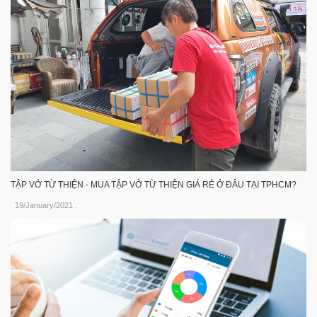
TẬP VỞ TỪ THIỆN - MUA TẬP VỞ TỪ THIỆN GIÁ RẺ Ở ĐÂU TẠI TPHCM?
19/January/2021
.