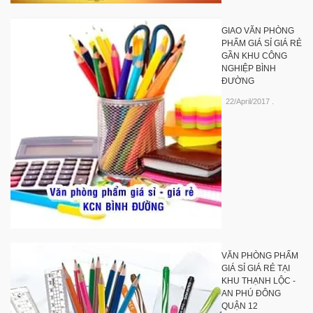
GIAO VĂN PHÒNG
PHẨM GIÁ SỈ GIÁ RẺ
GẦN KHU CÔNG
NGHIỆP BÌNH
ĐƯỜNG
22/April/2017
.
VĂN PHÒNG PHẨM
GIÁ SỈ GIÁ RẺ TẠI
KHU THẠNH LỘC -
AN PHÚ ĐÔNG
QUẬN 12