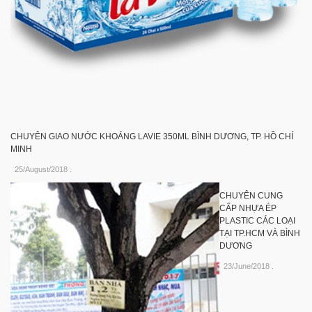
CHUYÊN GIAO NƯỚC KHOÁNG LAVIE 350ML BÌNH DƯƠNG, TP. HỒ CHÍ
MINH
25/August/2018
.
CHUYÊN CUNG
CẤP NHỰA ÉP
PLASTIC CÁC LOẠI
TẠI TP.HCM VÀ BÌNH
DƯƠNG
23/June/2018
.