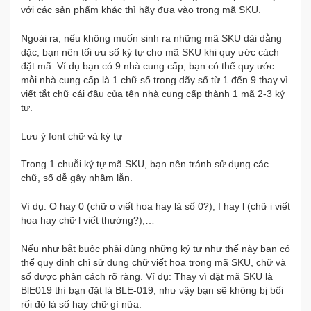
với các sản phẩm khác thì hãy đưa vào trong mã SKU.
Ngoài ra, nếu không muốn sinh ra những mã SKU dài dằng
dặc, bạn nên tối ưu số ký tự cho mã SKU khi quy ước cách
đặt mã. Ví dụ bạn có 9 nhà cung cấp, bạn có thể quy ước
mỗi nhà cung cấp là 1 chữ số trong dãy số từ 1 đến 9 thay vì
viết tắt chữ cái đầu của tên nhà cung cấp thành 1 mã 2-3 ký
tự.
Lưu ý font chữ và ký tự
Trong 1 chuỗi ký tự mã SKU, bạn nên tránh sử dụng các
chữ, số dễ gây nhầm lẫn.
Ví dụ: O hay 0 (chữ o viết hoa hay là số 0?); I hay l (chữ i viết
hoa hay chữ l viết thường?);…
Nếu như bắt buộc phải dùng những ký tự như thế này bạn có
thể quy định chỉ sử dụng chữ viết hoa trong mã SKU, chữ và
số được phân cách rõ ràng. Ví dụ: Thay vì đặt mã SKU là
BlE019 thì bạn đặt là BLE-019, như vậy bạn sẽ không bị bối
rối đó là số hay chữ gì nữa.