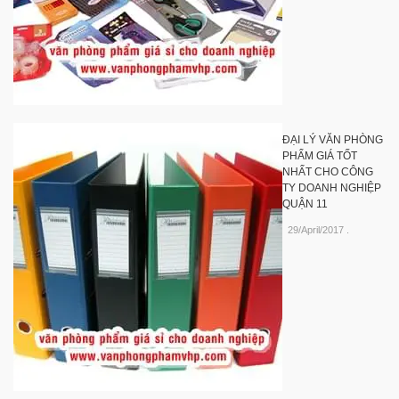
ĐẠI LÝ VĂN PHÒNG
PHẨM GIÁ TỐT
NHẤT CHO CÔNG
TY DOANH NGHIỆP
QUẬN 11
29/April/2017
.