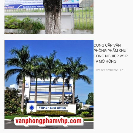
CUNG CẤP VĂN
PHÒNG PHẨM KHU
CÔNG NGHIỆP VSIP
II A MỞ RỘNG
12/December/2017
.