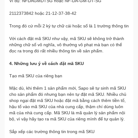
Ví dụ: NFDAGMDTSG hoặc NF-DA-GM-DT-SG
2112373842 hoặc 21-12-37-38-42
Trong đó cứ mỗi 2 ký tự chữ cái hoặc số là 1 trường thông tin
Với cách đặt mã SKU như vậy, mã SKU sẽ không trở thành
những chữ số vô nghĩa, vô thưởng vô phạt mà bạn có thể
đọc ra trong đó rất nhiều thông tin về sản phẩm.
4. Những lưu ý về cách đặt mã SKU
Tạo mã SKU của riêng bạn
Mặc dù, khi thêm 1 sản phẩm mới, Sapo sẽ tự sinh mã SKU
cho sản phẩm đó nhưng bạn nên tự đặt mã SKU. Nhiều chủ
shop ngại đặt mã SKU hoặc đặt mã bằng cách thêm tiền tố,
hậu tố vào mã SKU của nhà cung cấp, thậm chí dùng luôn
mã của nhà cung cấp. Mã SKU là mã quản lý sản phẩm nội
bộ, vì vậy hãy tạo ra mã SKU của riêng mình để tự quản lý.
Sắp xếp các trường thông tin trong mã SKU