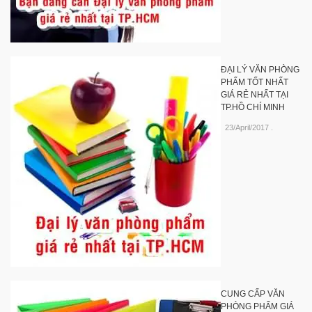
ĐẠI LÝ VĂN PHÒNG
PHẨM TỐT NHẤT
GIÁ RẺ NHẤT TẠI
TP.HỒ CHÍ MINH
23/April/2017
.
CUNG CẤP VĂN
PHÒNG PHẨM GIÁ