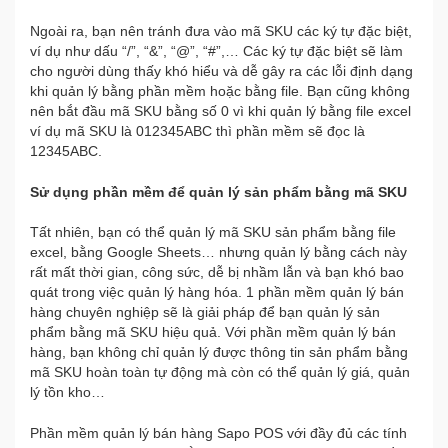
Ngoài ra, bạn nên tránh đưa vào mã SKU các ký tự đặc biệt,
ví dụ như dấu “/”, “&”, “@”, “#”,… Các ký tự đặc biệt sẽ làm
cho người dùng thấy khó hiểu và dễ gây ra các lỗi định dạng
khi quản lý bằng phần mềm hoặc bằng file. Bạn cũng không
nên bắt đầu mã SKU bằng số 0 vì khi quản lý bằng file excel
ví dụ mã SKU là 012345ABC thì phần mềm sẽ đọc là
12345ABC.
Sử dụng phần mềm để quản lý sản phẩm bằng mã SKU
Tất nhiên, bạn có thể quản lý mã SKU sản phẩm bằng file
excel, bằng Google Sheets… nhưng quản lý bằng cách này
rất mất thời gian, công sức, dễ bị nhầm lẫn và bạn khó bao
quát trong việc quản lý hàng hóa. 1 phần mềm quản lý bán
hàng chuyên nghiệp sẽ là giải pháp để bạn quản lý sản
phẩm bằng mã SKU hiệu quả. Với phần mềm quản lý bán
hàng, bạn không chỉ quản lý được thông tin sản phẩm bằng
mã SKU hoàn toàn tự động mà còn có thể quản lý giá, quản
lý tồn kho…
Phần mềm quản lý bán hàng Sapo POS với đầy đủ các tính