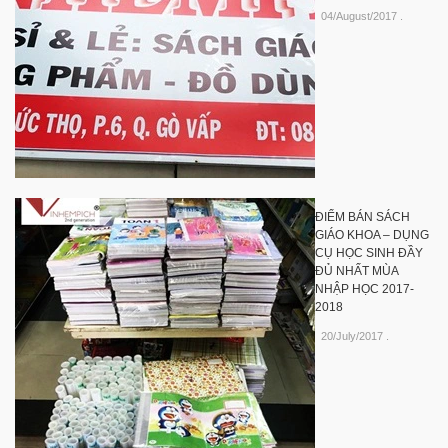
04/August/2017
.
ĐIỂM BÁN SÁCH
GIÁO KHOA – DỤNG
CỤ HỌC SINH ĐẦY
ĐỦ NHẤT MÙA
NHẬP HỌC 2017-
2018
20/July/2017
.