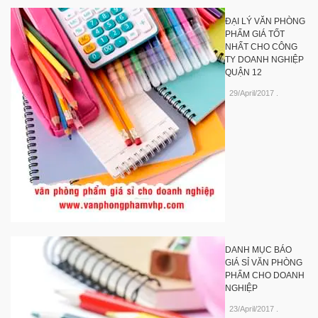
ĐẠI LÝ VĂN PHÒNG
PHẨM GIÁ TỐT
NHẤT CHO CÔNG
TY DOANH NGHIỆP
QUẬN 12
29/April/2017
.
DANH MỤC BÁO
GIÁ SỈ VĂN PHÒNG
PHẨM CHO DOANH
NGHIỆP
23/April/2017
.