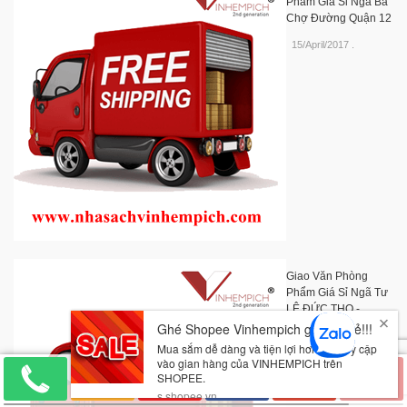
Phẩm Giá Sỉ Ngã Ba
Chợ Đường Quận 12
15/April/2017
.
Giao Văn Phòng
Phẩm Giá Sỉ Ngã Tư
LÊ ĐỨC THỌ -
NGUYỄN OANH
15/April/2017
.