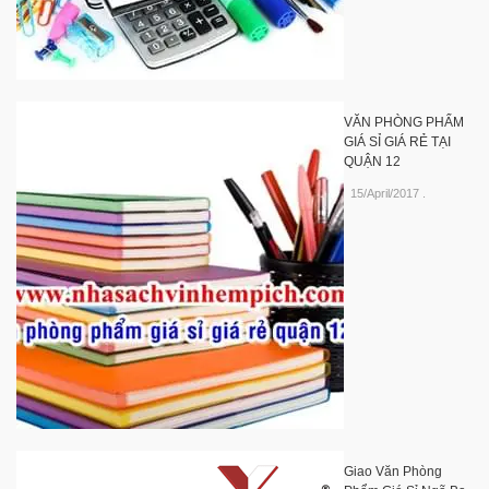
VĂN PHÒNG PHẨM
GIÁ SỈ GIÁ RẺ TẠI
QUẬN 12
15/April/2017
.
Giao Văn Phòng