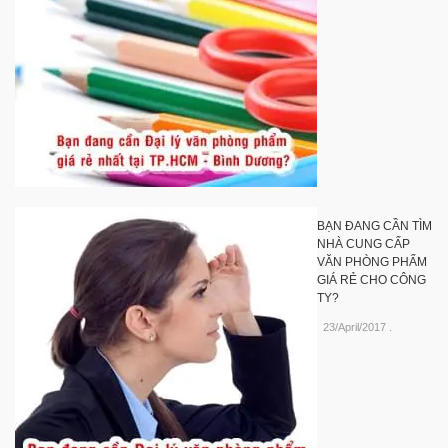
BẠN ĐANG CẦN TÌM
NHÀ CUNG CẤP
VĂN PHÒNG PHẨM
GIÁ RẺ CHO CÔNG
TY?
23/April/2017
.