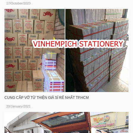
17/October/2023
.
CUNG CẤP VỞ TỪ THIỆN GIÁ SỈ RẺ NHẤT TP.HCM
20/January/2021
.