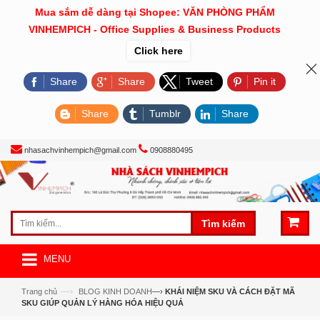
Mua sắm dễ dàng tại Shopee: VĂN PHÒNG PHẨM
VINHEMPICH - Office Supplies & Business Products
Click here
Share
Share
Tweet
Pin it
Share
Tumblr
Share
nhasachvinhempich@gmail.com
0908880495
Tìm kiếm
MENU
—›
Trang chủ
BLOG KINH DOANH
—›
KHÁI NIỆM SKU VÀ CÁCH ĐẶT MÃ
SKU GIÚP QUẢN LÝ HÀNG HÓA HIỆU QUẢ