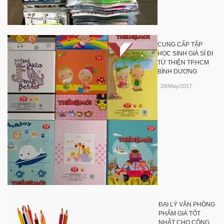
CUNG CẤP TẬP
HỌC SINH GIÁ SỈ ĐI
TỪ THIỆN TP.HCM
BÌNH DƯƠNG
28/May/2017
.
ĐẠI LÝ VĂN PHÒNG
PHẨM GIÁ TỐT
NHẤT CHO CÔNG