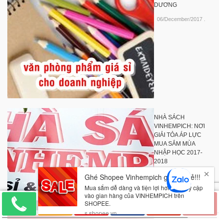
DƯƠNG
06/December/2017
.
NHÀ SÁCH
VINHEMPICH: NƠI
GIẢI TỎA ÁP LỰC
MUA SẮM MÙA
NHẬP HỌC 2017-
2018
04/August/2017
.