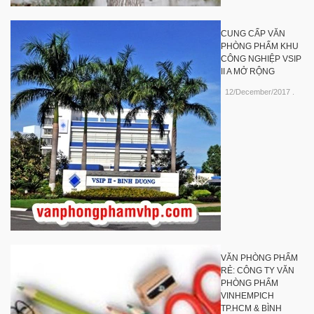
CUNG CẤP VĂN
PHÒNG PHẨM KHU
CÔNG NGHIỆP VSIP
II A MỞ RỘNG
12/December/2017
.
VĂN PHÒNG PHẨM
RẺ: CÔNG TY VĂN
PHÒNG PHẨM
VINHEMPICH
TP.HCM & BÌNH