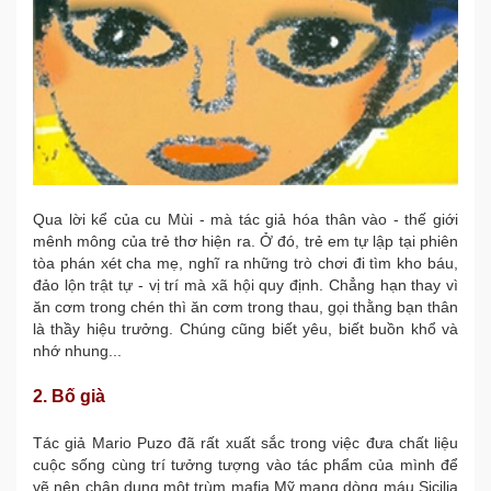
Qua lời kể của cu Mùi - mà tác giả hóa thân vào - thế giới
mênh mông của trẻ thơ hiện ra. Ở đó, trẻ em tự lập tại phiên
tòa phán xét cha mẹ, nghĩ ra những trò chơi đi tìm kho báu,
đảo lộn trật tự - vị trí mà xã hội quy định. Chẳng hạn thay vì
ăn cơm trong chén thì ăn cơm trong thau, gọi thằng bạn thân
là thầy hiệu trưởng. Chúng cũng biết yêu, biết buồn khổ và
nhớ nhung...
2. Bố già
Tác giả Mario Puzo đã rất xuất sắc trong việc đưa chất liệu
cuộc sống cùng trí tưởng tượng vào tác phẩm của mình để
vẽ nên chân dung một trùm mafia Mỹ mang dòng máu Sicilia