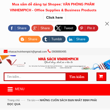
Mua sắm dễ dàng tại Shopee: VĂN PHÒNG PHẨM
VINHEMPICH - Office Supplies & Business Products
Click here
Share
Share
Tweet
Pin it
Share
Tumblr
Share
nhasachvinhempich@gmail.com
0908880495
Tìm kiếm
MENU
—›
Trang chủ
Tin tức
—›
NHỮNG CUỐN SÁCH BẠN NHẤT ĐỊNH PHẢI
ĐỌC QUA