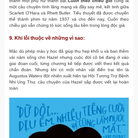
thành một phụ nữ thành đạt.
Cuốn theo chiều gió
cũng là
một câu chuyện tình lãng mạng và đầy say mê, kết tinh giữa
Scarlett O'Hara và Rhett Butler. Tiểu thuyết đã được chuyển
thể thành phim từ năm 1937 và cho đến nay, Cuốn theo
chiều gió vẫn chứng tỏ sức sống lâu bền trong lòng độc giả.
9. Khi lỗi thuộc về những vì sao:
Mặc dù phép màu y học đã giúp thu hẹp khối u và ban thêm
vài năm sống cho Hazel nhưng cuộc đời cô bé đang ở vào
giai đoạn cuối, từng chương kế tiếp được viết theo kết quả
chẩn đoán. Nhưng khi có một nhân vật điển trai tên là
Augustus Waters đột nhiên xuất hiện tại Hội Tương Trợ Bệnh
Nhi Ung Thư, câu chuyện của Hazel sắp được viết lại hoàn
toàn.