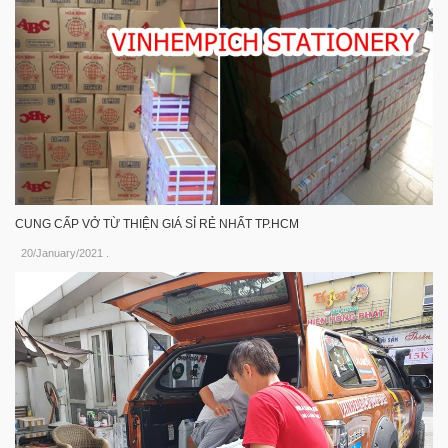
CUNG CẤP VỞ TỪ THIỆN GIÁ SỈ RẺ NHẤT TP.HCM
20/January/2021
.