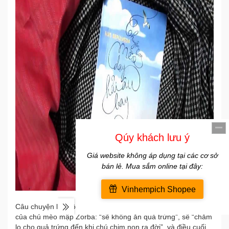
Câu chuyện là cuộc hành trình dài đi thực hiện ba lời hứa
của chú mèo mập Zorba: “sẽ không ăn quả trứng”, sẽ “chăm
lo cho quả trứng đến khi chú chim non ra đời”, và điều cuối