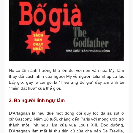
Nó có tầm ảnh hưởng khá lớn đối với nền văn hóa Mỹ, làm
thay đổi cách nhìn của người Mỹ về người Italia nhập cư lúc
bấy giờ, gây ra cái gọi là “Hiệu ứng Bố già” đầy ám ảnh tại
“miền đất hứa” của thế giới.
3. Ba người lính ngự lâm
D'Artagnan là hậu duệ một dòng dõi quý tộc đã sa sút ở
xứ Gascony. Năm 18 tuổi, chàng đến Paris với mong ước trở
thành một lính ngự lâm của vua Louis XIII. Dọc đường,
D'Artagnan làm mất lá thư tiến cử của cha nên De Treville,