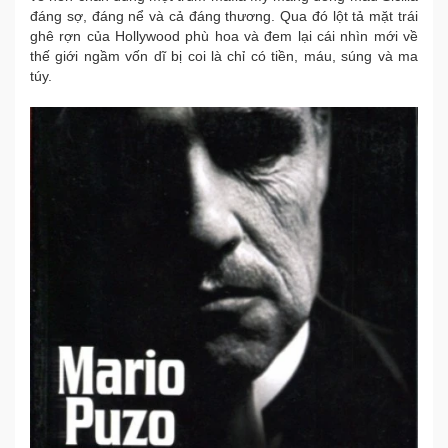
đáng sợ, đáng nể và cả đáng thương. Qua đó lột tả mặt trái
ghê rợn của Hollywood phù hoa và đem lại cái nhìn mới về
thế giới ngầm vốn dĩ bị coi là chỉ có tiền, máu, súng và ma
túy.