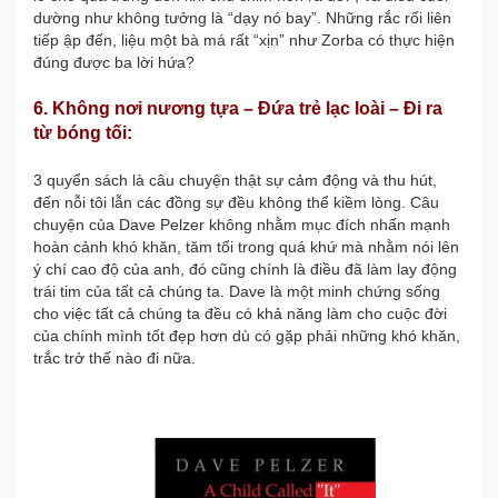
dường như không tưởng là “dạy nó bay”. Những rắc rối liên
tiếp ập đến, liệu một bà má rất “xịn” như Zorba có thực hiện
đúng được ba lời hứa?
6. Không nơi nương tựa – Đứa trẻ lạc loài ­– Đi ra
từ bóng tối:
3 quyển sách là câu chuyện thật sự cảm động và thu hút,
đến nỗi tôi lẫn các đồng sự đều không thể kiềm lòng. Câu
chuyện của Dave Pelzer không nhằm mục đích nhấn mạnh
hoàn cảnh khó khăn, tăm tối trong quá khứ mà nhằm nói lên
ý chí cao độ của anh, đó cũng chính là điều đã làm lay động
trái tim của tất cả chúng ta. Dave là một minh chứng sống
cho việc tất cả chúng ta đều có khả năng làm cho cuộc đời
của chính mình tốt đẹp hơn dù có gặp phải những khó khăn,
trắc trở thế nào đi nữa.