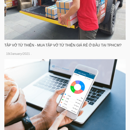
TẬP VỞ TỪ THIỆN - MUA TẬP VỞ TỪ THIỆN GIÁ RẺ Ở ĐÂU TẠI TPHCM?
19/January/2021
.