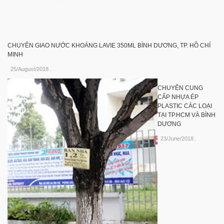
CHUYÊN GIAO NƯỚC KHOÁNG LAVIE 350ML BÌNH DƯƠNG, TP. HỒ CHÍ
MINH
25/August/2018
.
CHUYÊN CUNG
CẤP NHỰA ÉP
PLASTIC CÁC LOẠI
TẠI TP.HCM VÀ BÌNH
DƯƠNG
23/June/2018
.