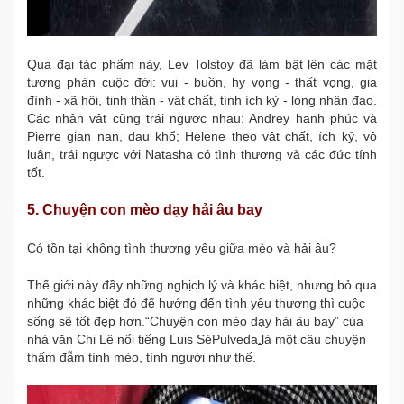
Qua đại tác phẩm này, Lev Tolstoy đã làm bật lên các mặt
tương phản cuộc đời: vui - buồn, hy vọng - thất vọng, gia
đình - xã hội, tinh thần - vật chất, tính ích kỷ - lòng nhân đạo.
Các nhân vật cũng trái ngược nhau: Andrey hạnh phúc và
Pierre gian nan, đau khổ; Helene theo vật chất, ích kỷ, vô
luân, trái ngược với Natasha có tình thương và các đức tính
tốt.
5. Chuyện con mèo dạy hải âu bay
Có tồn tại không tình thương yêu giữa mèo và hải âu?
Thế giới này đầy những nghịch lý và khác biệt, nhưng bỏ qua
những khác biệt đó để hướng đến
tình yêu
thương thì cuộc
sống sẽ tốt đẹp hơn.“Chuyện con mèo dạy hải âu bay” của
nhà văn Chi Lê nổi tiếng Luis SéPulveda
.
là một câu chuyện
thấm đẫm tình mèo, tình người như thế.