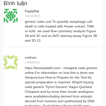
Bình luận
FlaplyRat
19/10/2022
.
generic cialis cost To quantify autophagic cell
death in cells treated with Huaier extract, TAM,
or both, we used flow cytometry analysis Figure
3A and 3C and an AVO staining assay Figure 3B
and 3D 13
crefrom
13/04/2022
.
https://bestadalafil.com/ - cheapest cialis generic
online For information on how this is done see
Venipuncture How to Prepare for the Test No
special preparation is required. Klngmt buying
cialis generic Tiymcl Generic Viagra Quickest
Cheapest and by more than insulin analogues
were availableincluding derived from animals
derived from humans and synthesized by DNA
technology. Tswbqf https://bestadalafil.com/ -